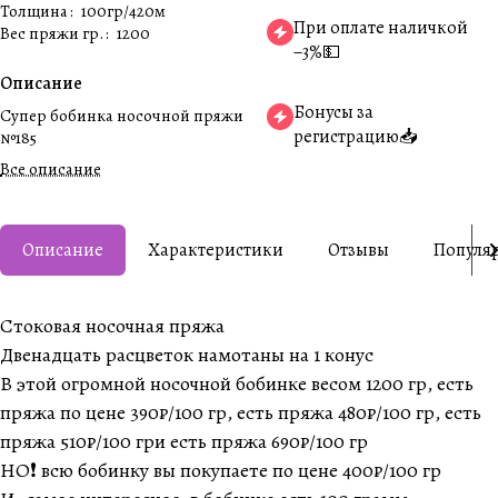
Толщина
:
100гр/420м
При оплате наличкой
Вес пряжи гр.
:
1200
−3%💵
Описание
Бонусы за
Супер бобинка носочной пряжи
регистрацию📥
№185
Все описание
Описание
Характеристики
Отзывы
Популя
Стоковая носочная пряжа
Двенадцать расцветок намотаны на 1 конус
В этой огромной носочной бобинке весом 1200 гр, есть
пряжа по цене 390₽/100 гр, есть пряжа 480₽/100 гр, есть
пряжа 510₽/100 гри есть пряжа 690₽/100 гр
НО❗️ всю бобинку вы покупаете по цене 400₽/100 гр