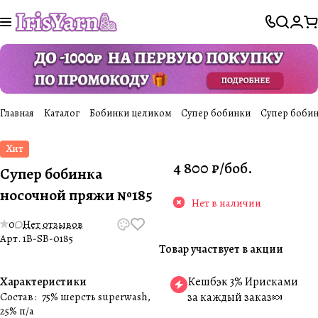
Главная
Каталог
Бобинки целиком
Супер бобинки
Супер бобин
Хит
4 800 ₽/
боб.
Супер бобинка
носочной пряжи №185
Нет в наличии
0
Нет отзывов
Арт.
1B-SB-0185
Товар участвует в акции
Характеристики
Кешбэк 3% Ирисками
Состав
:
75% шерсть superwash,
за каждый заказ🍬
25% п/а