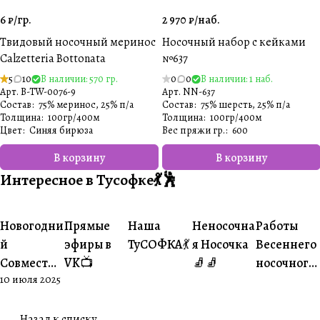
6 ₽/
гр.
2 970 ₽/
наб.
Твидовый носочный меринос
Носочный набор с кейками
Calzetteria Bottonata
№637
5
10
В наличии: 570 гр.
0
0
В наличии: 1 наб.
Арт.
B-TW-0076-9
Арт.
NN-637
Состав
:
75% меринос, 25% п/а
Состав
:
75% шерсть, 25% п/а
Толщина
:
100гр/400м
Толщина
:
100гр/400м
Цвет
:
Синяя бирюза
Вес пряжи гр.
:
600
В корзину
В корзину
Интересное в Тусофке💃🕺
#Ваше
#Ваше
Новогодни
Прямые
Наша
Неносочна
Работы
#Совместники
#Житуха
#Совместники
творчество
творчеств
й
эфиры в
ТуСОФКА💃
я Носочка
Весеннего
Совместни
VK📺
🧦🧦
носочного
10 июля 2025
к🎄
совместни
ка😍
Назад к списку