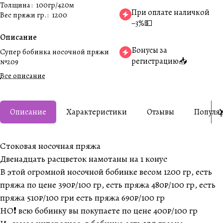
Толщина
:
100гр/420м
При оплате наличкой
Вес пряжи гр.
:
1200
−3%💵
Описание
Бонусы за
Супер бобинка носочной пряжи
регистрацию📥
№209
Все описание
Описание
Характеристики
Отзывы
Популя
Стоковая носочная пряжа
Двенадцать расцветок намотаны на 1 конус
В этой огромной носочной бобинке весом 1200 гр, есть
пряжа по цене 390₽/100 гр, есть пряжа 480₽/100 гр, есть
пряжа 510₽/100 гри есть пряжа 690₽/100 гр
НО❗️ всю бобинку вы покупаете по цене 400₽/100 гр