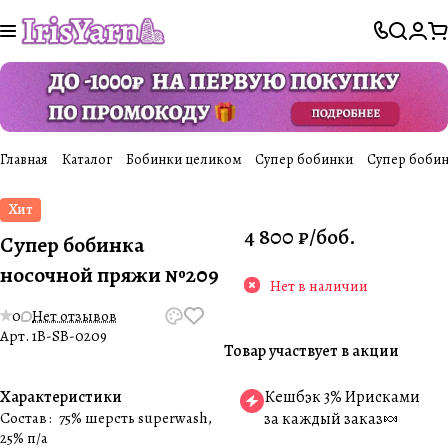
Главная
Каталог
Бобинки целиком
Супер бобинки
Супер боби
Хит
4 800 ₽/
боб.
Супер бобинка
носочной пряжи №209
Нет в наличии
0
Нет отзывов
Арт.
1B-SB-0209
Товар участвует в акции
Характеристики
Кешбэк 3% Ирисками
Состав
:
75% шерсть superwash,
за каждый заказ🍬
25% п/а