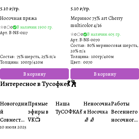
5.10 ₽/
гр.
5.10 ₽/
гр.
Носочная пряжа
Меринос 75% art Cherry
multicolor 4/16
0
0
В наличии: 1900 гр.
Арт.
B-NS-0117
0
0
В наличии: 605 гр.
Арт.
B-NS-0070
Состав
:
80% мериносовая шерсть,
20% п/а
Состав
:
75% шерсть, 25% п/а
Толщина
:
100гр/400м
Толщина
:
100гр/420м
Цвет
:
0070
В корзину
В корзину
Интересное в Тусофке💃🕺
#Ваше
#Ваше
Новогодни
Прямые
Наша
Неносочна
Работы
#Совместники
#Житуха
#Совместники
творчество
творчеств
й
эфиры в
ТуСОФКА💃
я Носочка
Весеннего
Совместни
VK📺
🧦🧦
носочного
10 июля 2025
к🎄
совместни
ка😍