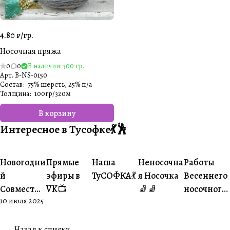
4.80 ₽/
гр.
Носочная пряжа
0
0
В наличии: 300 гр.
Арт.
B-NS-0150
Состав
:
75% шерсть, 25% п/а
Толщина
:
100гр/320м
В корзину
Интересное в Тусофке💃🕺
#Ваше
#Ваше
Новогодни
Прямые
Наша
Неносочна
Работы
#Совместники
#Житуха
#Совместники
творчество
творчеств
й
эфиры в
ТуСОФКА💃
я Носочка
Весеннего
Совместни
VK📺
🧦🧦
носочного
10 июля 2025
к🎄
совместни
ка😍
Назад к списку