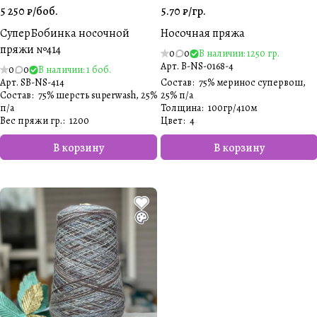
5 250 ₽/
боб.
5.70 ₽/
гр.
СуперБобинка носочной
Носочная пряжа
пряжи №414
0
0
В наличии: 1250 гр.
Арт.
B-NS-0168-4
0
0
В наличии: 1 боб.
Арт.
SB-NS-414
Состав
:
75% меринос супервош,
Состав
:
75% шерсть superwash, 25%
25% п/а
п/а
Толщина
:
100гр/410м
Вес пряжи гр.
:
1200
Цвет
:
4
В корзину
В корзину