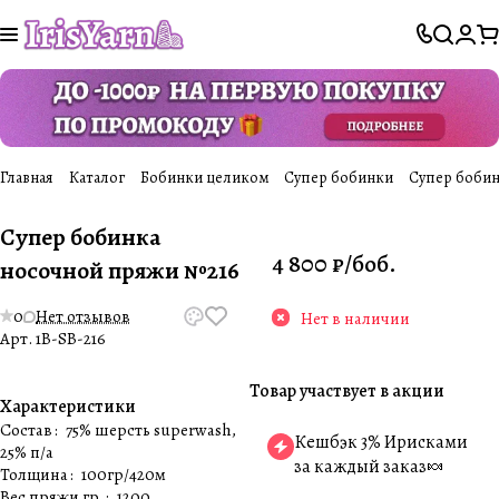
Главная
Каталог
Бобинки целиком
Супер бобинки
Супер бобин
Супер бобинка
4 800 ₽/
боб.
носочной пряжи №216
0
Нет отзывов
Нет в наличии
Арт.
1B-SB-216
Товар участвует в акции
Характеристики
Состав
:
75% шерсть superwash,
Кешбэк 3% Ирисками
25% п/а
за каждый заказ🍬
Толщина
:
100гр/420м
Вес пряжи гр.
:
1200