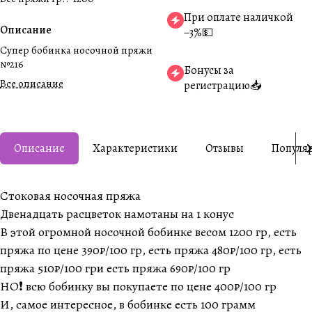
При оплате наличкой
Описание
−3%💵
Супер бобинка носочной пряжи
№216
Бонусы за
Все описание
регистрацию📥
Описание
Характеристики
Отзывы
Популя
Стоковая носочная пряжа
Двенадцать расцветок намотаны на 1 конус
В этой огромной носочной бобинке весом 1200 гр, есть
пряжа по цене 390₽/100 гр, есть пряжа 480₽/100 гр, есть
пряжа 510₽/100 гри есть пряжа 690₽/100 гр
НО❗️ всю бобинку вы покупаете по цене 400₽/100 гр
И, самое интересное, в бобинке есть 100 грамм