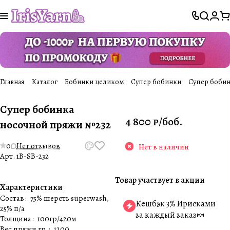
Главная
Каталог
Бобинки целиком
Супер бобинки
Супер бобин
Супер бобинка
4 800 ₽/
боб.
носочной пряжи №232
0
Нет отзывов
Нет в наличии
Арт.
1B-SB-232
Товар участвует в акции
Характеристики
Состав
:
75% шерсть superwash,
Кешбэк 3% Ирисками
25% п/а
за каждый заказ🍬
Толщина
:
100гр/420м
Вес пряжи гр.
:
1200