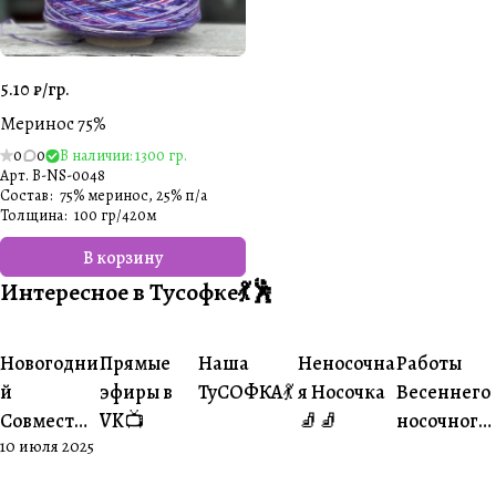
5.10 ₽/
гр.
Меринос 75%
0
0
В наличии: 1300 гр.
Арт.
B-NS-0048
Состав
:
75% меринос, 25% п/а
Толщина
:
100 гр/420м
В корзину
Интересное в Тусофке💃🕺
#Ваше
#Ваше
Новогодни
Прямые
Наша
Неносочна
Работы
#Совместники
#Житуха
#Совместники
творчество
творчеств
й
эфиры в
ТуСОФКА💃
я Носочка
Весеннего
Совместни
VK📺
🧦🧦
носочного
10 июля 2025
к🎄
совместни
ка😍