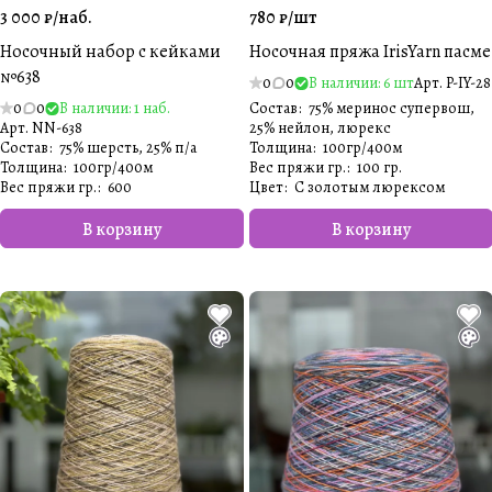
3 000 ₽/
наб.
780 ₽/
шт
Носочный набор с кейками
Носочная пряжа IrisYarn пасме
№638
0
0
В наличии: 6 шт
Арт.
P-IY-28
0
0
В наличии: 1 наб.
Состав
:
75% меринос супервош,
Арт.
NN-638
25% нейлон, люрекс
Состав
:
75% шерсть, 25% п/а
Толщина
:
100гр/400м
Толщина
:
100гр/400м
Вес пряжи гр.
:
100 гр.
Вес пряжи гр.
:
600
Цвет
:
С золотым люрексом
В корзину
В корзину