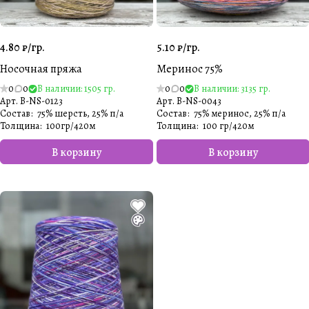
4.80 ₽/
гр.
5.10 ₽/
гр.
Носочная пряжа
Меринос 75%
0
0
В наличии: 1505 гр.
0
0
В наличии: 3135 гр.
Арт.
B-NS-0123
Арт.
B-NS-0043
Состав
:
75% шерсть, 25% п/а
Состав
:
75% меринос, 25% п/а
Толщина
:
100гр/420м
Толщина
:
100 гр/420м
В корзину
В корзину