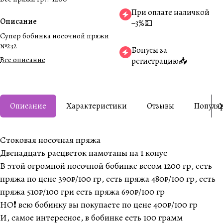
При оплате наличкой
Описание
−3%💵
Супер бобинка носочной пряжи
№232
Бонусы за
Все описание
регистрацию📥
Описание
Характеристики
Отзывы
Популя
Стоковая носочная пряжа
Двенадцать расцветок намотаны на 1 конус
В этой огромной носочной бобинке весом 1200 гр, есть
пряжа по цене 390₽/100 гр, есть пряжа 480₽/100 гр, есть
пряжа 510₽/100 гри есть пряжа 690₽/100 гр
НО❗️ всю бобинку вы покупаете по цене 400₽/100 гр
И, самое интересное, в бобинке есть 100 грамм