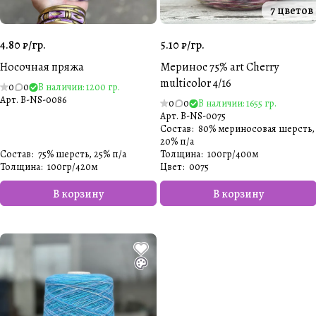
7 цветов
4.80 ₽/
гр.
5.10 ₽/
гр.
Носочная пряжа
Меринос 75% art Cherry
multicolor 4/16
0
0
В наличии: 1200 гр.
Арт.
B-NS-0086
0
0
В наличии: 1655 гр.
Арт.
B-NS-0075
Состав
:
80% мериносовая шерсть,
20% п/а
Состав
:
75% шерсть, 25% п/а
Толщина
:
100гр/400м
Толщина
:
100гр/420м
Цвет
:
0075
В корзину
В корзину