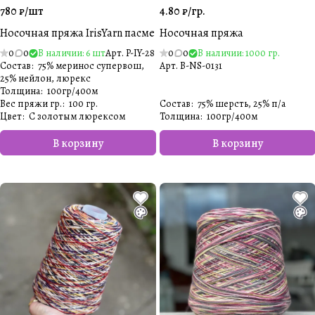
780 ₽/
шт
4.80 ₽/
гр.
Носочная пряжа IrisYarn пасме
Носочная пряжа
0
0
В наличии: 6 шт
Арт.
P-IY-28
0
0
В наличии: 1000 гр.
Состав
:
75% меринос супервош,
Арт.
B-NS-0131
25% нейлон, люрекс
Толщина
:
100гр/400м
Вес пряжи гр.
:
100 гр.
Состав
:
75% шерсть, 25% п/а
Цвет
:
С золотым люрексом
Толщина
:
100гр/400м
В корзину
В корзину