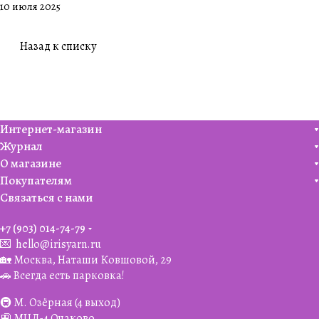
10 июля 2025
к🎄
совместни
ка😍
Назад к списку
Интернет-магазин
Журнал
О магазине
Покупателям
Связаться с нами
+7 (903) 014-74-79‬
💌
hello@irisyarn.ru
🏡 Москва, Наташи Ковшовой, 29
🚗 Всегда есть парковка!
🚇 М. Озёрная (4 выход)
🚉 МЦД-4 Очаково