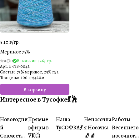
5.10 ₽/
гр.
Меринос 75%
0
0
В наличии: 1265 гр.
Арт.
B-NS-0042
Состав
:
75% меринос, 25% п/а
Толщина
:
100 гр/420м
В корзину
Интересное в Тусофке💃🕺
#Ваше
#Ваше
Новогодни
Прямые
Наша
Неносочна
Работы
#Совместники
#Житуха
#Совместники
творчество
творчеств
й
эфиры в
ТуСОФКА💃
я Носочка
Весеннего
Совместни
VK📺
🧦🧦
носочного