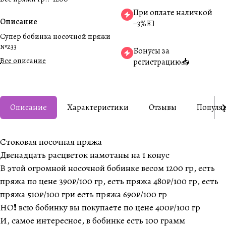
При оплате наличкой
Описание
−3%💵
Супер бобинка носочной пряжи
№233
Бонусы за
Все описание
регистрацию📥
Описание
Характеристики
Отзывы
Популя
Стоковая носочная пряжа
Двенадцать расцветок намотаны на 1 конус
В этой огромной носочной бобинке весом 1200 гр, есть
пряжа по цене 390₽/100 гр, есть пряжа 480₽/100 гр, есть
пряжа 510₽/100 гри есть пряжа 690₽/100 гр
НО❗️ всю бобинку вы покупаете по цене 400₽/100 гр
И, самое интересное, в бобинке есть 100 грамм