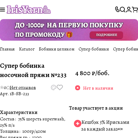
Главная
Каталог
Бобинки целиком
Супер бобинки
Супер бобин
Супер бобинка
4 800 ₽/
боб.
носочной пряжи №233
0
Нет отзывов
Нет в наличии
Арт.
1B-SB-233
Товар участвует в акции
Характеристики
Состав
:
75% шерсть superwash,
Кешбэк 3% Ирисками
25% п/а
за каждый заказ🍬
Толщина
:
100гр/420м
Вес пряжи гр.
:
1200