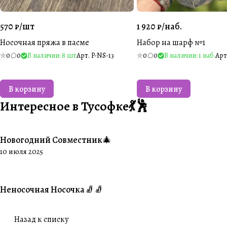
570 ₽/
шт
1 920 ₽/
наб.
Носочная пряжа в пасме
Набор на шарф №1
0
0
В наличии: 8 шт
Арт.
P-NS-13
0
0
В наличии: 1 наб.
Арт
В корзину
В корзину
Интересное в Тусофке💃🕺
Новогодний Совместник🎄
#Совместники
10 июля 2025
Неносочная Носочка🧦🧦
#Ваше творчество
Назад к списку