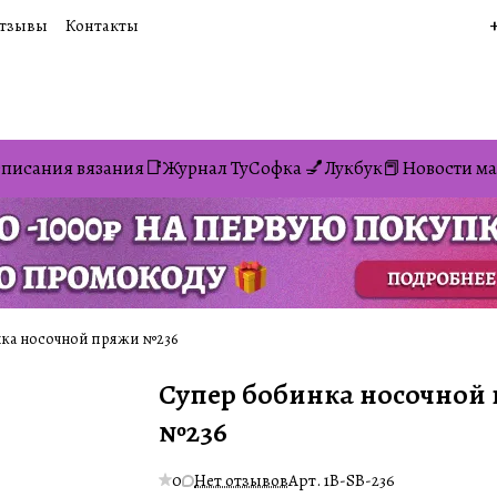
тзывы
Контакты
писания вязания📑
Журнал ТуСофка 💅
Лукбук📕
Новости ма
ка носочной пряжи №236
Супер бобинка носочной
№236
0
Нет отзывов
Арт.
1B-SB-236