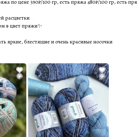
жа по цене 390₽/100 гр, есть пряжа 480₽/100 гр, есть пря
ей расцветки
сом в цвет пряжи✨
ать яркие, блестящие и очень красивые носочки