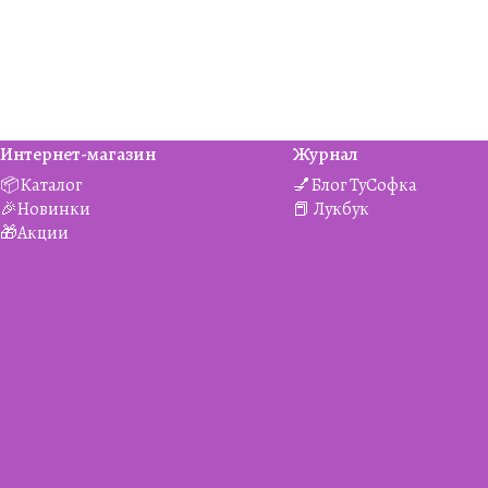
Интернет-магазин
Журнал
📦Каталог
💅Блог ТуСофка
🎉Новинки
📕 Лукбук
🎁Акции