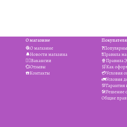
О магазине
Покупател
🧶О магазине
❓Популярны
🔔Новости магазина
❗️Правила м
👯‍♀️Вакансии
🍿Правила 
💞Отзывы
🛒Как офор
☎️Контакты
💳Условия о
🚛Условия д
💯Гарантия 
🛠️Решение
Общие прав