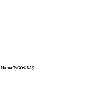
Наша ТуСОФКА💃
#Совместники