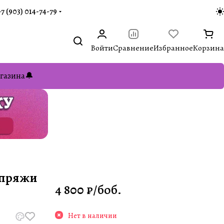
+7 (903) 014-74-79‬
Войти
Сравнение
Избранное
Корзина
газина🔔
 пряжи
4 800 ₽/
боб.
Нет в наличии