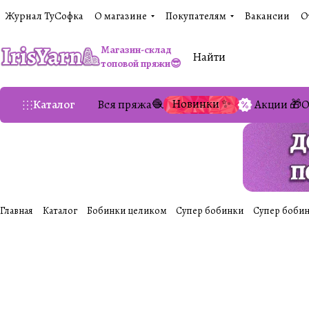
Журнал ТуСофка
О магазине
Покупателям
Вакансии
О
Магазин-склад
топовой пряжи😎
Новинки ✨
Каталог
Вся пряжа🧶
Акции 🎁
О
Главная
Каталог
Бобинки целиком
Супер бобинки
Супер бобин