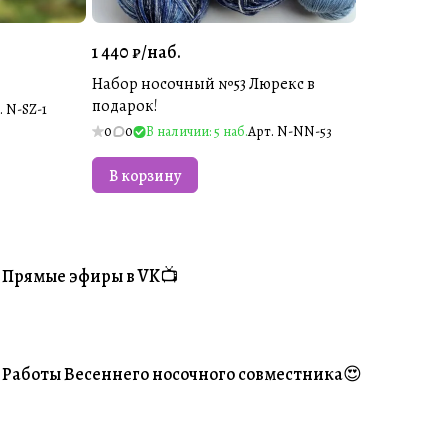
1 440 ₽/
наб.
Набор носочный №53 Люрекс в
подарок!
.
N-SZ-1
0
0
В наличии: 5 наб.
Арт.
N-NN-53
В корзину
Прямые эфиры в VK📺
#Житуха
Работы Весеннего носочного совместника😍
#Ваше творчество