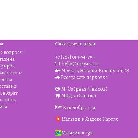
ям
Связаться с нами
е вопросы
+7 (903) 014-74-79‬
агазина
💌
hello@irisyarn.ru
Эфиров
🏡 Москва, Наташи Ковшовой, 29
мить заказ
🚗 Всегда есть парковка!
платы
оставки
🚇 М. Озёрная (4 выход)
и возрат
🚉 МЦД-4 Очаково
 ошибок
ила
🗺️ Как добраться
Магазин в Яндекс Картах
Магазин в 2gis