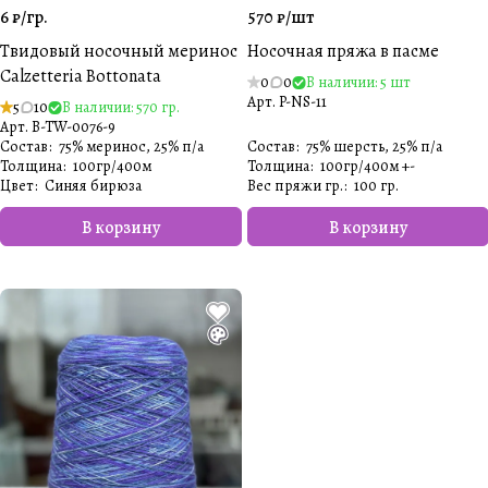
6 ₽/
гр.
570 ₽/
шт
Твидовый носочный меринос
Носочная пряжа в пасме
Calzetteria Bottonata
0
0
В наличии: 5 шт
Арт.
P-NS-11
5
10
В наличии: 570 гр.
Арт.
B-TW-0076-9
Состав
:
75% меринос, 25% п/а
Состав
:
75% шерсть, 25% п/а
Толщина
:
100гр/400м
Толщина
:
100гр/400м +-
Цвет
:
Синяя бирюза
Вес пряжи гр.
:
100 гр.
В корзину
В корзину