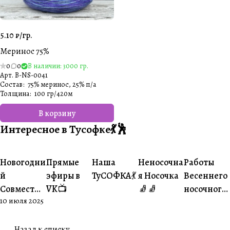
5.10 ₽/
гр.
Меринос 75%
0
0
В наличии: 3000 гр.
Арт.
B-NS-0041
Состав
:
75% меринос, 25% п/а
Толщина
:
100 гр/420м
В корзину
Интересное в Тусофке💃🕺
#Ваше
#Ваше
Новогодни
Прямые
Наша
Неносочна
Работы
#Совместники
#Житуха
#Совместники
творчество
творчеств
й
эфиры в
ТуСОФКА💃
я Носочка
Весеннего
Совместни
VK📺
🧦🧦
носочного
10 июля 2025
к🎄
совместни
ка😍
Назад к списку