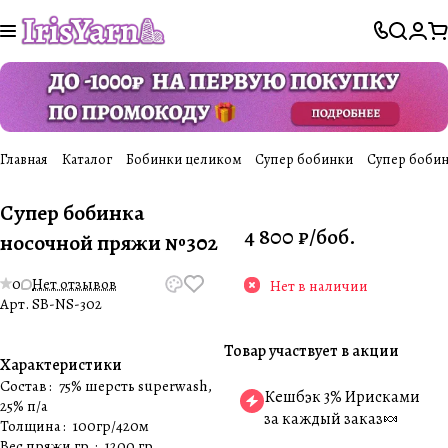
Главная
Каталог
Бобинки целиком
Супер бобинки
Супер бобин
Супер бобинка
4 800 ₽/
боб.
носочной пряжи №302
0
Нет отзывов
Нет в наличии
Арт.
SB-NS-302
Товар участвует в акции
Характеристики
Состав
:
75% шерсть superwash,
Кешбэк 3% Ирисками
25% п/а
за каждый заказ🍬
Толщина
:
100гр/420м
Вес пряжи гр.
:
1200 гр.