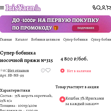
Главная
Каталог
Бобинки целиком
Супер бобинки
Супер бобин
Супер бобинка
4 800 ₽/
боб.
носочной пряжи №315
0
Нет отзывов
Нет в наличии
Арт.
SB-NS-315
Товар участвует в акции
Характеристики
Состав
:
75% шерсть superwash,
Кешбэк 3% Ирисками
25% п/а
за каждый заказ🍬
Толщина
:
100гр/420м
Вес пряжи гр.
:
1200 гр.