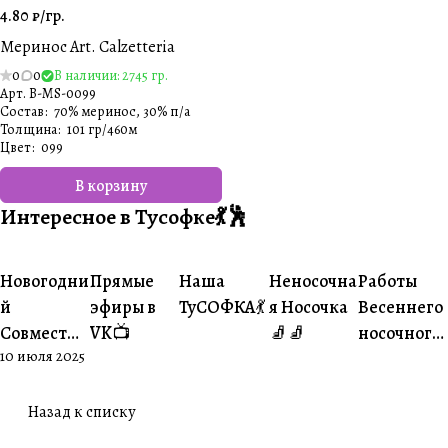
4.80 ₽/
гр.
Меринос Art. Calzetteria
0
0
В наличии: 2745 гр.
Арт.
B-MS-0099
Состав
:
70% меринос, 30% п/а
Толщина
:
101 гр/460м
Цвет
:
099
В корзину
Интересное в Тусофке💃🕺
#Ваше
#Ваше
Новогодни
Прямые
Наша
Неносочна
Работы
#Совместники
#Житуха
#Совместники
творчество
творчеств
й
эфиры в
ТуСОФКА💃
я Носочка
Весеннего
Совместни
VK📺
🧦🧦
носочного
10 июля 2025
к🎄
совместни
ка😍
Назад к списку