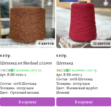
6 цветов
12 цветов
6 ₽/
гр.
6 ₽/
гр.
Шетланд art Shetland 2/12900
Шетланд
0
0
В наличии: 1900 гр.
5
2
В наличии: 2390 гр.
Арт.
B-SH-0092-2
Арт.
B-SH-0097-3
Состав
:
100% Шетланд
Состав
:
100% Шетланд
Толщина
:
100гр/645м
Толщина
:
100гр/645м
Цвет
:
Малиновый щербет
Цвет
:
Ореховый меланж
(Бензин)
В корзину
В корзину