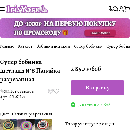
Главная
Каталог
Бобинки целиком
Супер бобинки
Супер бобин
Супер бобинка
2 850 ₽/
боб.
шетланд №8 Папайка
разрезанная
В корзину
0
Нет отзывов
Арт.
SB-SH-8
В наличии: 3 боб.
Цвет :
Папайка разрезанная
Товар участвует в акции