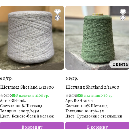
2 цвета
6 ₽/
гр.
6 ₽/
гр.
Шетланд Shetland 2/12900
Шетланд Shetland 2/12900
0
0
В наличии: 4100 гр.
0
0
В наличии: 1560 гр.
Арт.
B-SH-0162
Арт.
B-SH-0161-1
Состав
:
100% Шетланд
Состав
:
100% Шетланд
Толщина
:
100гр/645м
Толщина
:
100гр/645м
Цвет
:
Бежево-белый меланж
Цвет
:
Бутылочные стеклышки
В корзину
В корзину