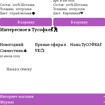
Арт.
B-SH-0071
Состав
:
100% Шетланд
Состав
:
100% Шетланд
Толщина
:
100гр/565м
Толщина
:
100гр/675м
Цвет
:
Серый меланж🌪️
Цвет
:
Кирпичный🧡
В корзину
В корзину
Интересное в Тусофке💃🕺
Новогодний
Прямые эфиры в
Наша ТуСОФКА💃
#Совместники
#Житуха
#Совместники
Совместник🎄
VK📺
10 июля 2025
Назад к списку
Интернет-магазин
Журнал