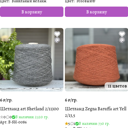
Цвет
:
Ванильный меланж
Цвет
:
Розовый🌸
В корзину
В корзину
11 цветов
6 ₽/
гр.
6 ₽/
гр.
Шетланд art Shetland 2/11300
Шетланд Zegna Baruffa art Yell
2/13,5
0
0
В наличии: 2320 гр.
Арт.
B-SH-0086
5
1
В наличии: 730 гр.