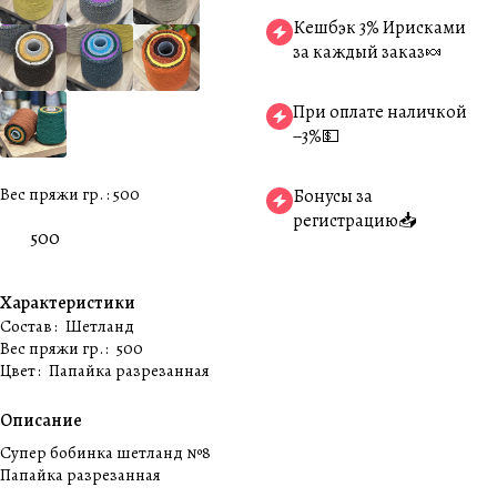
Кешбэк 3% Ирисками
за каждый заказ🍬
При оплате наличкой
−3%💵
Вес пряжи гр. :
500
Бонусы за
регистрацию📥
500
Характеристики
Состав
:
Шетланд
Вес пряжи гр.
:
500
Цвет
:
Папайка разрезанная
Описание
Супер бобинка шетланд №8
Папайка разрезанная