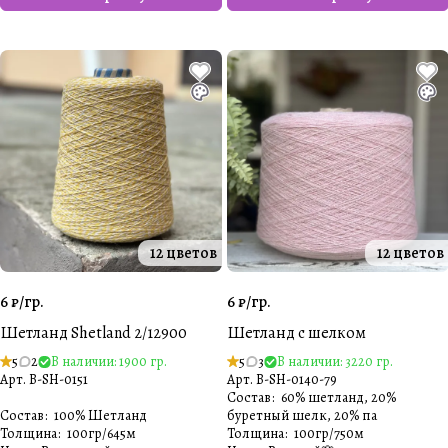
12 цветов
12 цветов
6 ₽/
гр.
6 ₽/
гр.
Шетланд Shetland 2/12900
Шетланд с шелком
5
2
В наличии: 1900 гр.
5
3
В наличии: 3220 гр.
Арт.
B-SH-0151
Арт.
B-SH-0140-79
Состав
:
60% шетланд, 20%
Состав
:
100% Шетланд
буретный шелк, 20% па
Толщина
:
100гр/645м
Толщина
:
100гр/750м