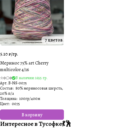
7 цветов
5.10 ₽/
гр.
Меринос 75% art Cherry
multicolor 4/16
0
0
В наличии: 1655 гр.
Арт.
B-NS-0075
Состав
:
80% мериносовая шерсть,
20% п/а
Толщина
:
100гр/400м
Цвет
:
0075
В корзину
Интересное в Тусофке💃🕺