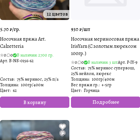
12 цветов
5.70 ₽/
гр.
930 ₽/
шт
Носочная пряжа Art.
Носочная мериносовая пряжа
Calzetteria
IrisYarn (С золотым люрексом
100гр.)
0
0
В наличии: 2700 гр.
Арт.
B-NS-0156-62
0
0
В наличии: 3 шт
Арт.
P-IY-9
Состав
:
75% меринос супервош,
25% нейлон, люрекс
Состав
:
75% меринос, 25% п/а
Толщина
:
100гр/400м
Толщина
:
100гр/400м
Вес пряжи гр.
:
+-5гр
Цвет
:
62
Цвет
:
Горчица
Подробнее
В корзину