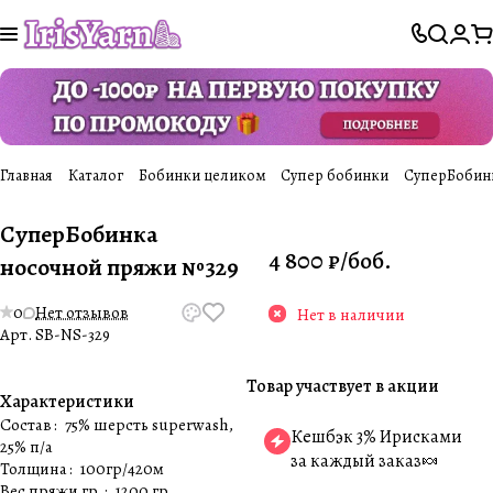
Главная
Каталог
Бобинки целиком
Супер бобинки
СуперБобин
СуперБобинка
4 800 ₽/
боб.
носочной пряжи №329
0
Нет отзывов
Нет в наличии
Арт.
SB-NS-329
Товар участвует в акции
Характеристики
Состав
:
75% шерсть superwash,
Кешбэк 3% Ирисками
25% п/а
за каждый заказ🍬
Толщина
:
100гр/420м
Вес пряжи гр.
:
1200 гр.