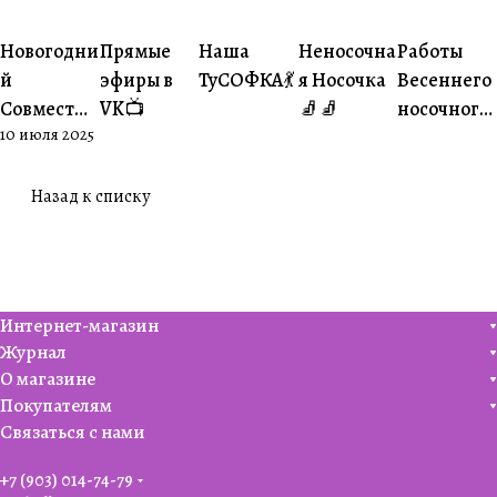
#Ваше
#Ваше
Новогодни
Прямые
Наша
Неносочна
Работы
#Совместники
#Житуха
#Совместники
творчество
творчеств
й
эфиры в
ТуСОФКА💃
я Носочка
Весеннего
Совместни
VK📺
🧦🧦
носочного
10 июля 2025
к🎄
совместни
ка😍
Назад к списку
Интернет-магазин
Журнал
О магазине
Покупателям
Связаться с нами
+7 (903) 014-74-79‬