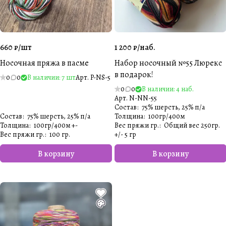
660 ₽/
шт
1 200 ₽/
наб.
Носочная пряжа в пасме
Набор носочный №55 Люрекс
в подарок!
0
0
В наличии: 7 шт
Арт.
P-NS-5
0
0
В наличии: 4 наб.
Арт.
N-NN-55
Состав
:
75% шерсть, 25% п/а
Состав
:
75% шерсть, 25% п/а
Толщина
:
100гр/400м
Толщина
:
100гр/400м +-
Вес пряжи гр.
:
Общий вес 250гр.
Вес пряжи гр.
:
100 гр.
+/- 5 гр​
В корзину
В корзину