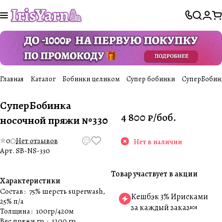
Главная
Каталог
Бобинки целиком
Супер бобинки
СуперБобин
СуперБобинка
4 800 ₽/
боб.
носочной пряжи №330
0
Нет отзывов
Нет в наличии
Арт.
SB-NS-330
Товар участвует в акции
Характеристики
Состав
:
75% шерсть superwash,
Кешбэк 3% Ирисками
25% п/а
за каждый заказ🍬
Толщина
:
100гр/420м
Вес пряжи гр.
:
1200 гр.