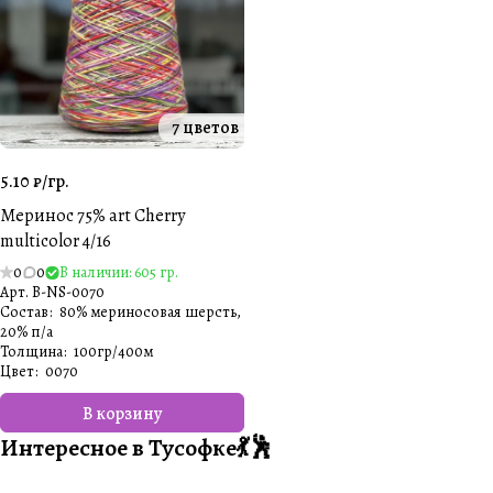
7 цветов
5.10 ₽/
гр.
Меринос 75% art Cherry
multicolor 4/16
0
0
В наличии: 605 гр.
Арт.
B-NS-0070
Состав
:
80% мериносовая шерсть,
20% п/а
Толщина
:
100гр/400м
Цвет
:
0070
В корзину
Интересное в Тусофке💃🕺