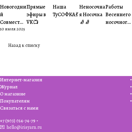
#Ваше
#Ваше
Новогодни
Прямые
Наша
Неносочна
Работы
#Совместники
#Житуха
#Совместники
творчество
творчеств
й
эфиры в
ТуСОФКА💃
я Носочка
Весеннего
Совместни
VK📺
🧦🧦
носочного
10 июля 2025
к🎄
совместни
ка😍
Назад к списку
Интернет-магазин
Журнал
О магазине
Покупателям
Связаться с нами
+7 (903) 014-74-79‬
💌
hello@irisyarn.ru