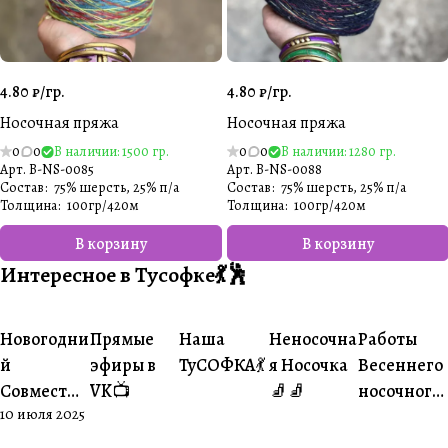
4.80 ₽/
гр.
4.80 ₽/
гр.
Носочная пряжа
Носочная пряжа
0
0
В наличии: 1500 гр.
0
0
В наличии: 1280 гр.
Арт.
B-NS-0085
Арт.
B-NS-0088
Состав
:
75% шерсть, 25% п/а
Состав
:
75% шерсть, 25% п/а
Толщина
:
100гр/420м
Толщина
:
100гр/420м
В корзину
В корзину
Интересное в Тусофке💃🕺
#Ваше
#Ваше
Новогодни
Прямые
Наша
Неносочна
Работы
#Совместники
#Житуха
#Совместники
творчество
творчеств
й
эфиры в
ТуСОФКА💃
я Носочка
Весеннего
Совместни
VK📺
🧦🧦
носочного
10 июля 2025
к🎄
совместни
ка😍