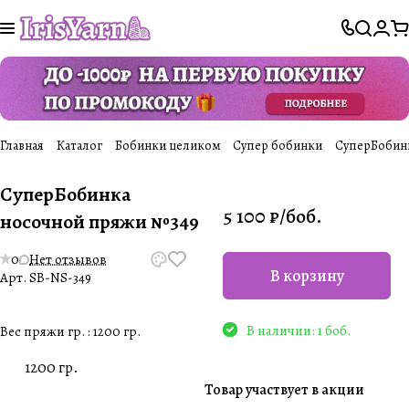
Главная
Каталог
Бобинки целиком
Супер бобинки
СуперБобин
СуперБобинка
5 100 ₽/
боб.
носочной пряжи №349
0
Нет отзывов
В корзину
Арт.
SB-NS-349
В наличии: 1 боб.
Вес пряжи гр. :
1200 гр.
1200 гр.
Товар участвует в акции