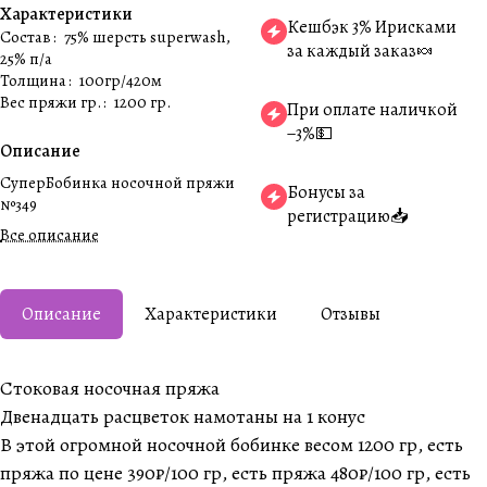
Характеристики
Кешбэк 3% Ирисками
Состав
:
75% шерсть superwash,
за каждый заказ🍬
25% п/а
Толщина
:
100гр/420м
Вес пряжи гр.
:
1200 гр.
При оплате наличкой
−3%💵
Описание
СуперБобинка носочной пряжи
Бонусы за
№349
регистрацию📥
Все описание
Описание
Характеристики
Отзывы
Стоковая носочная пряжа
Двенадцать расцветок намотаны на 1 конус
В этой огромной носочной бобинке весом 1200 гр, есть
пряжа по цене 390₽/100 гр, есть пряжа 480₽/100 гр, есть