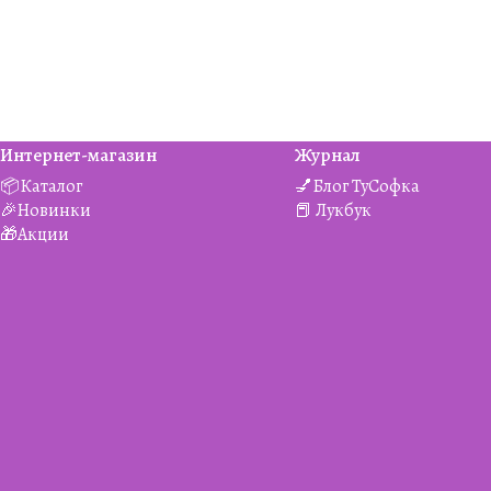
Интернет-магазин
Журнал
📦Каталог
💅Блог ТуСофка
🎉Новинки
📕 Лукбук
🎁Акции