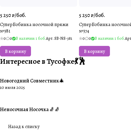
5 250 ₽/
боб.
5 250 ₽/
боб.
СуперБобинка носочной пряжи
СуперБобинка носочно
№381
№374
0
0
В наличии: 1 боб.
Арт.
SB-NS-381
0
0
В наличии: 1 боб.
Ар
В корзину
В корзину
Интересное в Тусофке💃🕺
Новогодний Совместник🎄
#Совместники
10 июля 2025
Неносочная Носочка🧦🧦
#Ваше творчество
Назад к списку