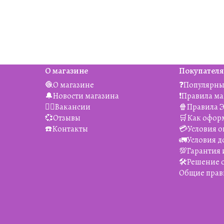
О магазине
Покупател
🧶О магазине
❓Популярны
🔔Новости магазина
❗️Правила м
👯‍♀️Вакансии
🍿Правила 
💞Отзывы
🛒Как офор
☎️Контакты
💳Условия о
🚛Условия д
💯Гарантия 
🛠️Решение
Общие прав