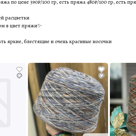
жа по цене 390₽/100 гр, есть пряжа 480₽/100 гр, есть пря
ей расцветки
сом в цвет пряжи✨
ать яркие, блестящие и очень красивые носочки