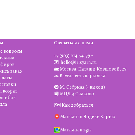
ям
Связаться с нами
е вопросы
+7 (903) 014-74-79‬
агазина
💌
hello@irisyarn.ru
Эфиров
🏡 Москва, Наташи Ковшовой, 29
мить заказ
🚗 Всегда есть парковка!
платы
оставки
🚇 М. Озёрная (4 выход)
и возрат
🚉 МЦД-4 Очаково
 ошибок
ила
🗺️ Как добраться
Магазин в Яндекс Картах
Магазин в 2gis