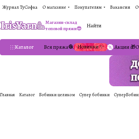
Журнал ТуСофка
О магазине
Покупателям
Вакансии
О
Магазин-склад
топовой пряжи😎
Новинки ✨
Каталог
Вся пряжа🧶
Акции 🎁
О
Главная
Каталог
Бобинки целиком
Супер бобинки
СуперБобин