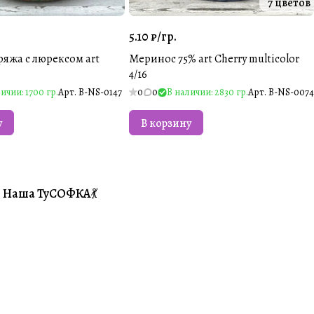
7 цветов
5.10 ₽/
гр.
ряжа с люрексом art
Меринос 75% art Cherry multicolor
4/16
ичии: 1700 гр.
Арт.
B-NS-0147
0
0
В наличии: 2830 гр.
Арт.
B-NS-0074
у
В корзину
Наша ТуСОФКА💃
#Совместники