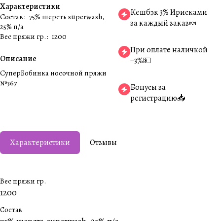
Характеристики
Кешбэк 3% Ирисками
Состав
:
75% шерсть superwash,
за каждый заказ🍬
25% п/а
Вес пряжи гр.
:
1200
При оплате наличкой
Описание
−3%💵
СуперБобинка носочной пряжи
№367
Бонусы за
регистрацию📥
Характеристики
Отзывы
Вес пряжи гр.
1200
Состав