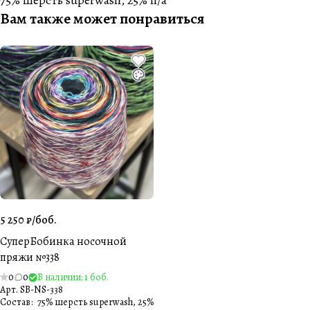
75% шерсть superwash, 25% п/а
Вам также может понравиться
5 250 ₽/
боб.
СуперБобинка носочной
пряжи №338
0
0
В наличии: 1 боб.
Арт.
SB-NS-338
Состав
:
75% шерсть superwash, 25%