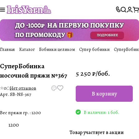
Главная
Каталог
Бобинки целиком
Супер бобинки
СуперБобин
СуперБобинка
5 250 ₽/
боб.
носочной пряжи №367
0
Нет отзывов
В корзину
Арт.
SB-NS-367
В наличии: 1 боб.
Вес пряжи гр. :
1200
1200
Товар участвует в акции