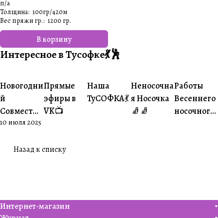
п/а
Толщина
:
100гр/420м
Вес пряжи гр.
:
1200 гр.
В корзину
Интересное в Тусофке💃🕺
#Ваше
#Ваше
Новогодни
Прямые
Наша
Неносочна
Работы
#Совместники
#Житуха
#Совместники
творчество
творчеств
й
эфиры в
ТуСОФКА💃
я Носочка
Весеннего
Совместни
VK📺
🧦🧦
носочного
10 июля 2025
к🎄
совместни
ка😍
Назад к списку
Интернет-магазин
Журнал