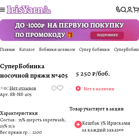
Главная
Каталог
Бобинки целиком
Супер бобинки
СуперБобин
СуперБобинка
5 250 ₽/
боб.
носочной пряжи №405
0
Нет отзывов
Нет в наличии
Арт.
SB-NS-405
Товар участвует в акции
Характеристики
Состав
:
75% шерсть superwash,
Кешбэк 3% Ирисками
25% п/а
за каждый заказ🍬
Вес пряжи гр.
:
1200