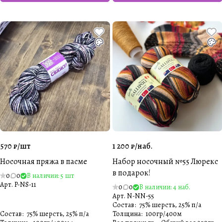
570 ₽/
шт
1 200 ₽/
наб.
Носочная пряжа в пасме
Набор носочный №55 Люрекс
в подарок!
0
0
В наличии: 5 шт
Арт.
P-NS-11
0
0
В наличии: 4 наб.
Арт.
N-NN-55
Состав
:
75% шерсть, 25% п/а
Состав
:
75% шерсть, 25% п/а
Толщина
:
100гр/400м