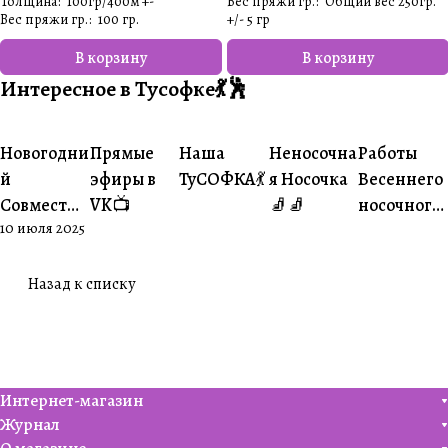
Толщина
:
100гр/400м +-
Вес пряжи гр.
:
Общий вес 250гр.
Вес пряжи гр.
:
100 гр.
+/- 5 гр​
В корзину
В корзину
Интересное в Тусофке💃🕺
#Ваше
#Ваше
Новогодни
Прямые
Наша
Неносочна
Работы
#Совместники
#Житуха
#Совместники
творчество
творчеств
й
эфиры в
ТуСОФКА💃
я Носочка
Весеннего
Совместни
VK📺
🧦🧦
носочного
10 июля 2025
к🎄
совместни
ка😍
Назад к списку
Интернет-магазин
Журнал