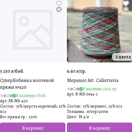
2 цвета
5 250 ₽/
боб.
6.60 ₽/
гр.
СуперБобинка носочной
Меринос Art. Calzetteria
пряжи №420
0
0
В наличии: 2620 гр.
Арт.
B-MS-0564-3
0
0
В наличии: 1 боб.
Арт.
SB-NS-420
Состав
:
75% шерсть superwash, 25%
Состав
:
75% меринос, 25% п/а
п/а
Толщина
:
100гр/400м
Вес пряжи гр.
:
1200
Цвет
:
N 4/л
В корзину
В корзину