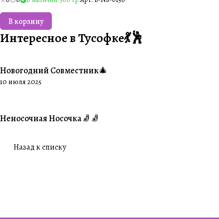
В корзину
Интересное в Тусофке💃🕺
Новогодний Совместник🎄
#Совместники
10 июля 2025
Неносочная Носочка🧦🧦
#Ваше творчество
Назад к списку