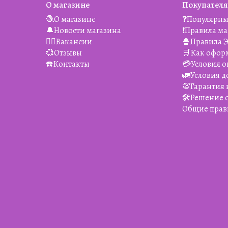
О магазине
Покупател
🧶О магазине
❓Популярны
🔔Новости магазина
❗️Правила м
👯‍♀️Вакансии
🍿Правила 
💞Отзывы
🛒Как офор
☎️Контакты
💳Условия о
🚛Условия д
💯Гарантия 
🛠️Решение
Общие прав