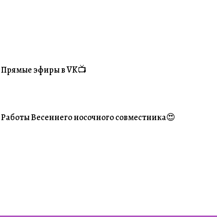
Прямые эфиры в VK📺
#Житуха
Работы Весеннего носочного совместника😍
#Ваше творчество