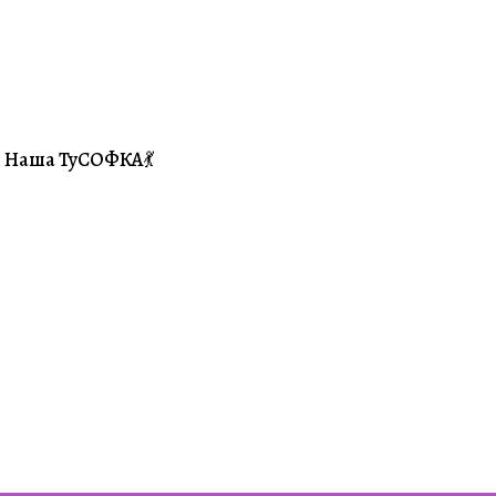
Наша ТуСОФКА💃
#Совместники