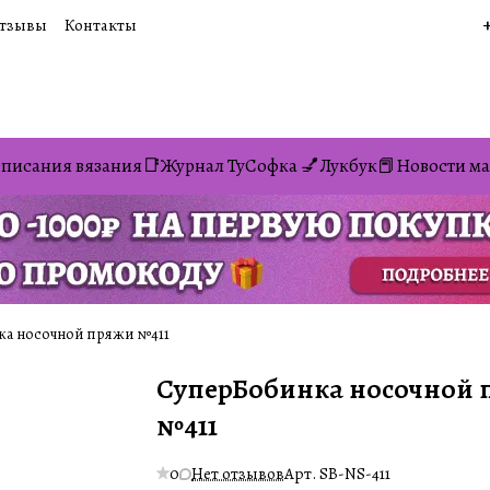
тзывы
Контакты
писания вязания📑
Журнал ТуСофка 💅
Лукбук📕
Новости ма
ка носочной пряжи №411
СуперБобинка носочной
№411
0
Нет отзывов
Арт.
SB-NS-411