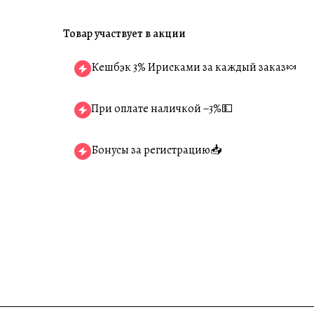
Товар участвует в акции
Кешбэк 3% Ирисками за каждый заказ🍬
При оплате наличкой −3%💵
Бонусы за регистрацию📥