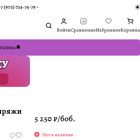
+7 (903) 014-74-79‬
Войти
Сравнение
Избранное
Корзина
газина🔔
 пряжи
5 250 ₽/
боб.
Нет в наличии