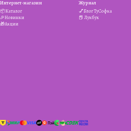
Интернет-магазин
Журнал
📦Каталог
💅Блог ТуСофка
🎉Новинки
📕 Лукбук
🎁Акции