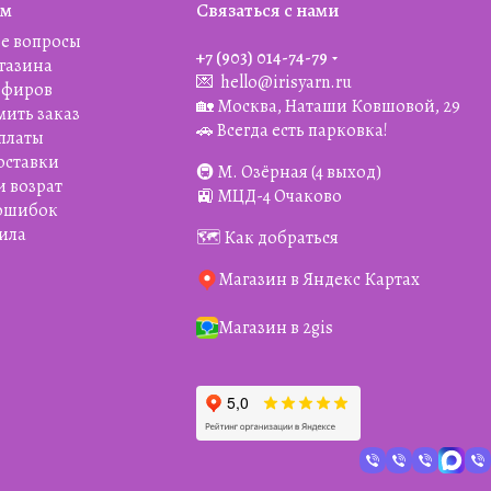
ям
Связаться с нами
е вопросы
+7 (903) 014-74-79‬
агазина
💌
hello@irisyarn.ru
Эфиров
🏡 Москва, Наташи Ковшовой, 29
мить заказ
🚗 Всегда есть парковка!
платы
оставки
🚇 М. Озёрная (4 выход)
и возрат
🚉 МЦД-4 Очаково
 ошибок
ила
🗺️ Как добраться
Магазин в Яндекс Картах
Магазин в 2gis