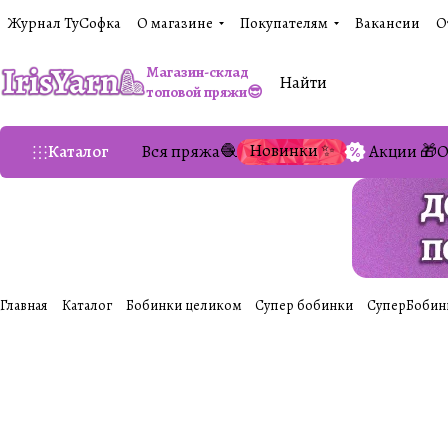
Журнал ТуСофка
О магазине
Покупателям
Вакансии
О
Магазин-склад
топовой пряжи😎
Новинки ✨
Каталог
Вся пряжа🧶
Акции 🎁
О
Главная
Каталог
Бобинки целиком
Супер бобинки
СуперБобин