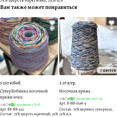
75% шерсть superwash, 25% п/а
Вам также может понравиться
7 цветов
5 250 ₽/
боб.
5.70 ₽/
гр.
СуперБобинка носочной
Носочная пряжа
пряжи №432
0
0
В наличии: 1250 гр.
Арт.
B-NS-0168-4
0
0
В наличии: 1 боб.
Арт.
SB-NS-432
Состав
:
75% меринос супервош,
Состав
:
75% шерсть superwash, 25%
25% п/а