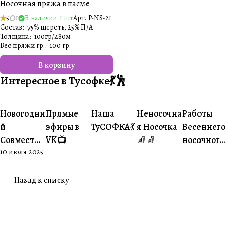
Носочная пряжа в пасме
5
1
В наличии: 1 шт
Арт.
P-NS-21
Состав
:
75% шерсть, 25% П/А
Толщина
:
100гр/280м
Вес пряжи гр.
:
100 гр.
В корзину
Интересное в Тусофке💃🕺
#Ваше
#Ваше
Новогодни
Прямые
Наша
Неносочна
Работы
#Совместники
#Житуха
#Совместники
творчество
творчеств
й
эфиры в
ТуСОФКА💃
я Носочка
Весеннего
Совместни
VK📺
🧦🧦
носочного
10 июля 2025
к🎄
совместни
ка😍
Назад к списку