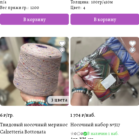
п/а
Толщина
:
100гр/410м
Вес пряжи гр.
:
1200
Цвет
:
4
В корзину
В корзину
3 цвета
6 ₽/
гр.
1 704 ₽/
наб.
Твидовый носочный меринос
Носочный набор №317
Calzetteria Bottonata
0
0
В наличии: 1 наб.