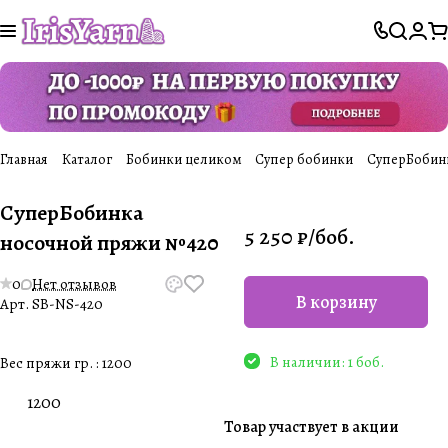
Главная
Каталог
Бобинки целиком
Супер бобинки
СуперБобин
СуперБобинка
5 250 ₽/
боб.
носочной пряжи №420
0
Нет отзывов
В корзину
Арт.
SB-NS-420
В наличии: 1 боб.
Вес пряжи гр. :
1200
1200
Товар участвует в акции