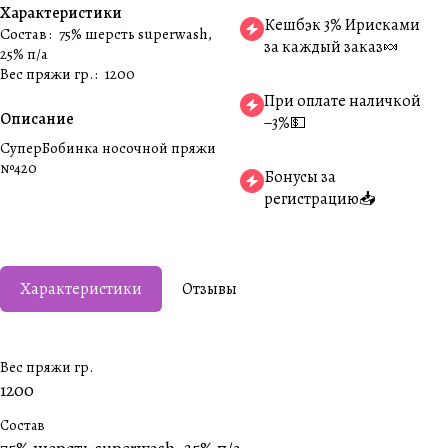
Характеристики
Кешбэк 3% Ирисками
Состав
:
75% шерсть superwash,
за каждый заказ🍬
25% п/а
Вес пряжи гр.
:
1200
При оплате наличкой
Описание
−3%💵
СуперБобинка носочной пряжи
№420
Бонусы за
регистрацию📥
Характеристики
Отзывы
Вес пряжи гр.
1200
Состав