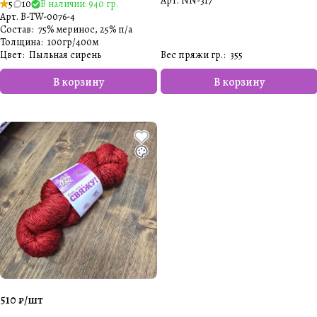
Арт.
NN-317
5
10
В наличии: 940 гр.
Арт.
B-TW-0076-4
Состав
:
75% меринос, 25% п/а
Толщина
:
100гр/400м
Цвет
:
Пыльная сирень
Вес пряжи гр.
:
355
В корзину
В корзину
510 ₽/
шт