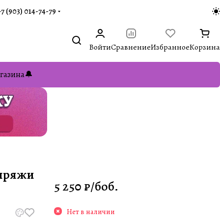
+7 (903) 014-74-79‬
Войти
Сравнение
Избранное
Корзина
газина🔔
 пряжи
5 250 ₽/
боб.
Нет в наличии