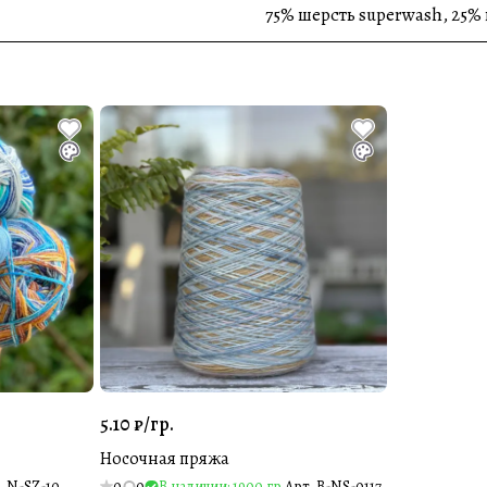
75% шерсть superwash, 25% 
5.10 ₽/
гр.
Носочная пряжа
.
N-SZ-10
0
0
В наличии: 1900 гр.
Арт.
B-NS-0117