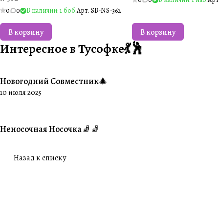
0
0
В наличии: 1 боб.
Арт.
SB-NS-362
В корзину
В корзину
Интересное в Тусофке💃🕺
Новогодний Совместник🎄
#Совместники
10 июля 2025
Неносочная Носочка🧦🧦
#Ваше творчество
Назад к списку