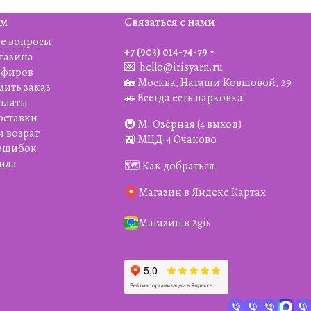
ям
Связаться с нами
е вопросы
+7 (903) 014-74-79‬
агазина
💌
hello@irisyarn.ru
Эфиров
🏡 Москва, Наташи Ковшовой, 29
мить заказ
🚗 Всегда есть парковка!
платы
оставки
🚇 М. Озёрная (4 выход)
и возрат
🚉 МЦД-4 Очаково
 ошибок
ила
🗺️ Как добраться
Магазин в Яндекс Картах
Магазин в 2gis