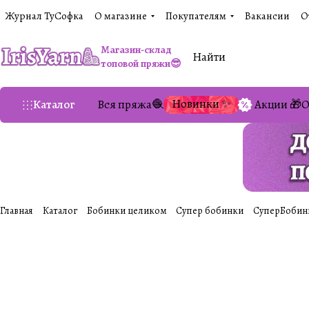
Журнал ТуСофка
О магазине
Покупателям
Вакансии
О
Магазин-склад
топовой пряжи😎
Новинки ✨
Каталог
Вся пряжа🧶
Акции 🎁
О
Главная
Каталог
Бобинки целиком
Супер бобинки
СуперБобин