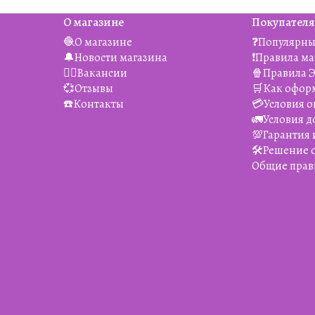
О магазине
Покупател
🧶О магазине
❓Популярны
🔔Новости магазина
❗️Правила м
👯‍♀️Вакансии
🍿Правила 
💞Отзывы
🛒Как офор
☎️Контакты
💳Условия о
🚛Условия д
💯Гарантия 
🛠️Решение
Общие прав