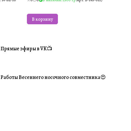
В корзину
Прямые эфиры в VK📺
#Житуха
Работы Весеннего носочного совместника😍
#Ваше творчество