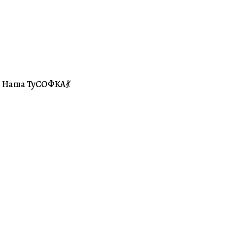
Наша ТуСОФКА💃
#Совместники