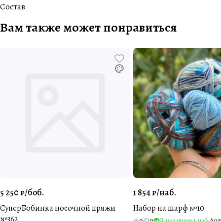
Состав
Вам также может понравиться
5 250 ₽/
боб.
1 854 ₽/
наб.
СуперБобинка носочной пряжи
Набор на шарф №10
№362
0
0
В наличии: 1 наб.
Арт