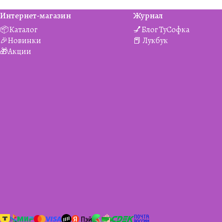
Интернет-магазин
Журнал
📦Каталог
💅Блог ТуСофка
🎉Новинки
📕 Лукбук
🎁Акции