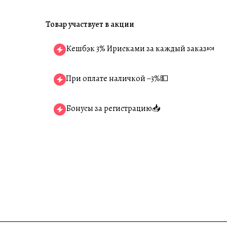
Товар участвует в акции
Кешбэк 3% Ирисками за каждый заказ🍬
При оплате наличкой −3%💵
Бонусы за регистрацию📥