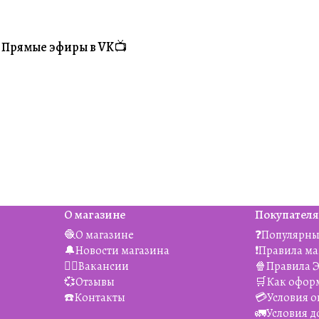
Прямые эфиры в VK📺
#Житуха
О магазине
Покупател
🧶О магазине
❓Популярны
🔔Новости магазина
❗️Правила м
👯‍♀️Вакансии
🍿Правила 
💞Отзывы
🛒Как офор
☎️Контакты
💳Условия о
🚛Условия д