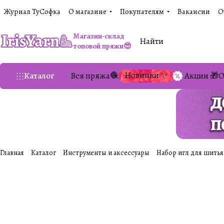
Журнал ТуСофка
О магазине
Покупателям
Вакансии
О
Магазин-склад
топовой пряжи😎
Новинки ✨
Каталог
Вся пряжа🧶
Акции 🎁
О
Главная
Каталог
Инструменты и аксессуары
Набор игл для шитья 