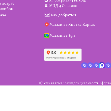
🚇 М. Озёрная (4 выход)
и возрат
🚉 МЦД-4 Очаково
 ошибок
ила
🗺️ Как добраться
Магазин в Яндекс Картах
Магазин в 2gis
Темная тема
Конфиденциальность
Оферта