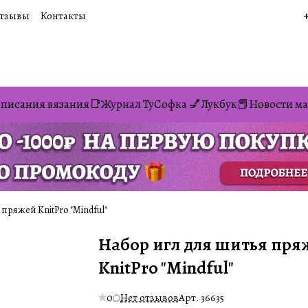
тзывы
Контакты
писания вязания📑
Журнал ТуСофка 💅
Лукбук📕
Новости ма
пряжей KnitPro "Mindful"
Набор игл для шитья пря
KnitPro "Mindful"
0
Нет отзывов
Арт.
36635