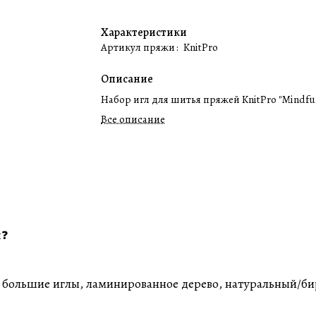
Характеристики
Артикул пряжи
:
KnitPro
Описание
Набор игл для шитья пряжей KnitPro "Mindfu
Все описание
ы❓
т большие иглы, ламинированное дерево, натуральный/б