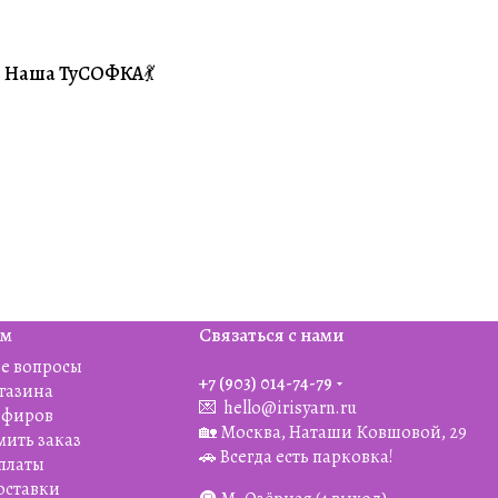
Наша ТуСОФКА💃
#Совместники
ям
Связаться с нами
е вопросы
+7 (903) 014-74-79‬
агазина
💌
hello@irisyarn.ru
Эфиров
🏡 Москва, Наташи Ковшовой, 29
мить заказ
🚗 Всегда есть парковка!
платы
оставки