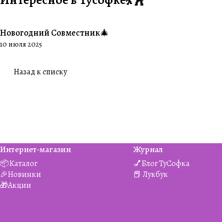
Новогодний Совместник🎄
#Совместники
10 июля 2025
Назад к списку
Интернет-магазин
Журнал
📦Каталог
💅Блог ТуСофка
🎉Новинки
📕 Лукбук
🎁Акции