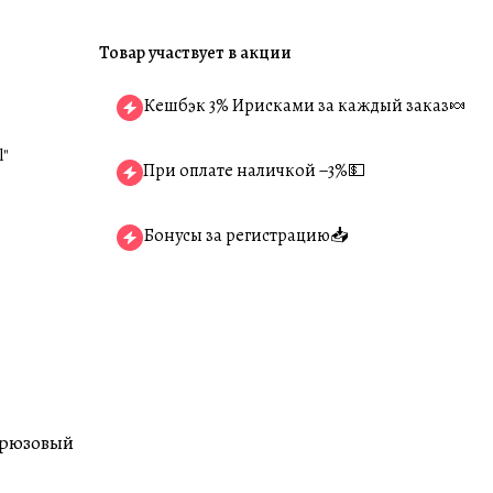
Товар участвует в акции
Кешбэк 3% Ирисками за каждый заказ🍬
l"
При оплате наличкой −3%💵
Бонусы за регистрацию📥
ирюзовый