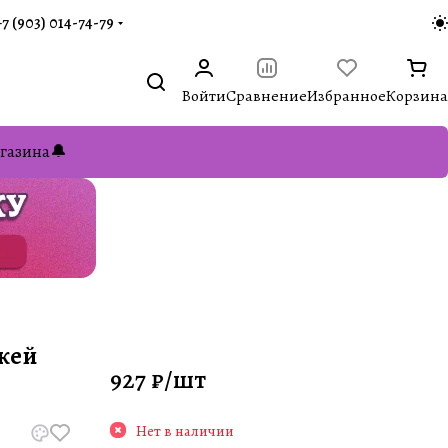
+7 (903) 014-74-79‬
Войти
Сравнение
Избранное
Корзина
газина🔔
жей
927 ₽/
шт
Нет в наличии