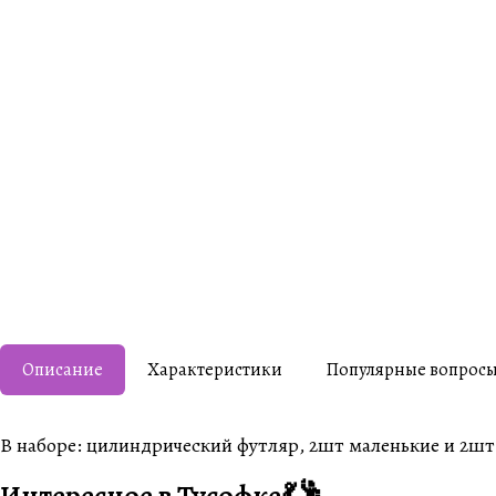
Описание
Характеристики
Популярные вопрос
В наборе: цилиндрический футляр, 2шт маленькие и 2ш
Интересное в Тусофке💃🕺