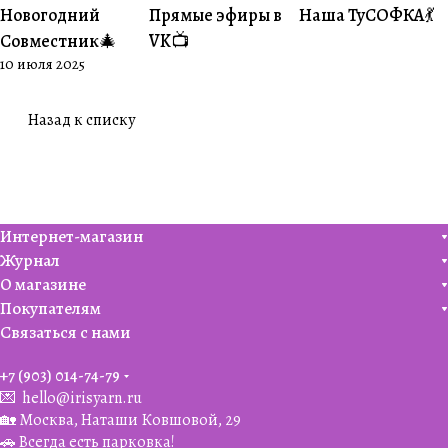
Новогодний
Прямые эфиры в
Наша ТуСОФКА💃
#Совместники
#Житуха
#Совместники
Совместник🎄
VK📺
10 июля 2025
Назад к списку
Интернет-магазин
Журнал
О магазине
Покупателям
Связаться с нами
+7 (903) 014-74-79‬
💌
hello@irisyarn.ru
🏡 Москва, Наташи Ковшовой, 29
🚗 Всегда есть парковка!