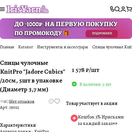
Главная
Каталог
Инструменты и аксессуары
Спицы чулочные KnitP
Спицы чулочные
1 578 ₽/
шт
KnitPro "Jadore Cubics"
/20см, 5шт в упаковке
В наличии: 2 шт
(Диаметр 3,7 мм)
0
Нет отзывов
Товар участвует в акции
Арт.
19021
Кешбэк 3% Ирисками
за каждый заказ🍬
Характеристики
Артикул пряжи
:
KnitPro