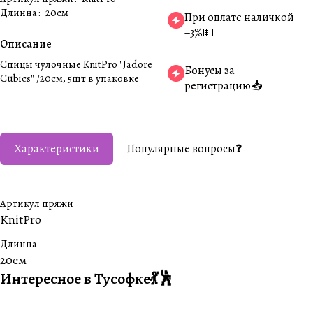
Длинна
:
20см
При оплате наличкой
−3%💵
Описание
Спицы чулочные KnitPro "Jadore
Бонусы за
Cubics" /20см, 5шт в упаковке
регистрацию📥
Характеристики
Популярные вопросы❓
Артикул пряжи
KnitPro
Длинна
20см
Интересное в Тусофке💃🕺