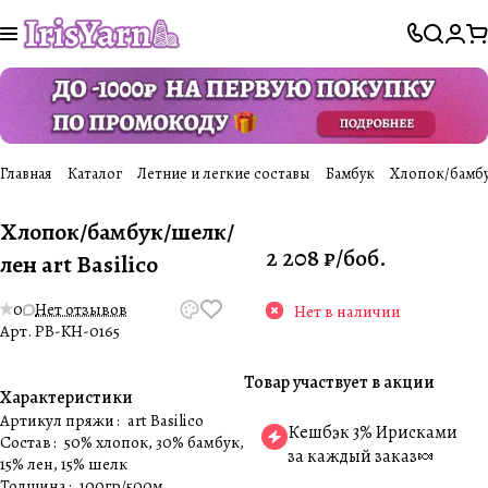
Главная
Каталог
Летние и легкие составы
Бамбук
Хлопок/бамбук
Хлопок/бамбук/шелк/
2 208 ₽/
боб.
лен art Basilico
0
Нет отзывов
Нет в наличии
Арт.
PB-KH-0165
Товар участвует в акции
Характеристики
Артикул пряжи
:
art Basilico
Кешбэк 3% Ирисками
Состав
:
50% хлопок, 30% бамбук,
за каждый заказ🍬
15% лен, 15% шелк
Толщина
:
100гр/500м