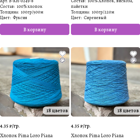
Арт.
B-KH-0249-8
Состав
:
100% Хлопок, вискоза,
Состав
:
100% хлопок
пайетки
Толщина
:
100гр/500м
Толщина
:
100гр/220м
Цвет
:
Фуксия
Цвет
:
Сиреневый
В корзину
В корзину
18 цветов
18 цветов
4.35 ₽/
гр.
4.35 ₽/
гр.
Хлопок Pima Loro Piana
Хлопок Pima Loro Piana