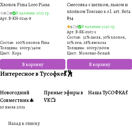
Хлопок Pima Loro Piana
Смесовка с шелком, льном и
хлопком Toscano s.r.l. art. Seta
0
0
В наличии: 3025 гр.
854
Арт.
B-KH-0245-8
5
7
В наличии: 5740 гр.
Арт.
B-SK-0107-1
Состав
:
32% шелк, 30% хлопок,
Состав
:
100% хлопок Pima
10% лен, 28% вискоза
Толщина
:
100гр/340м
Толщина
:
100гр/1500м
Цвет
:
Кора
Цвет
:
Молочно-белый️
В корзину
В корзину
Интересное в Тусофке💃🕺
Новогодний
Прямые эфиры в
Наша ТуСОФКА💃
#Совместники
#Житуха
#Совместники
Совместник🎄
VK📺
10 июля 2025
Назад к списку