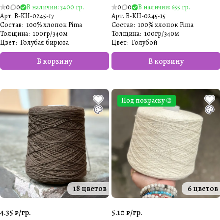
0
0
В наличии: 3400 гр.
0
0
В наличии: 655 гр.
Арт.
B-KH-0245-17
Арт.
B-KH-0245-15
Состав
:
100% хлопок Pima
Состав
:
100% хлопок Pima
Толщина
:
100гр/340м
Толщина
:
100гр/340м
Цвет
:
Голубая бирюза
Цвет
:
Голубой
В корзину
В корзину
Под покраску🎨
18 цветов
6 цветов
4.35 ₽/
гр.
5.10 ₽/
гр.