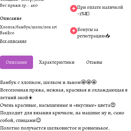
Вес пряжи гр.
:
460
При оплате наличкой
−3%💵
Описание
Хлопок/бамбук/шелк/лен art
Бонусы за
Basilico
регистрацию📥
Все описание
Описание
Характеристики
Отзывы
Бамбук с хлопком, шелком и льном🤩🤩🤩
Всесезонная пряжа, нежная, красивая и охлаждающая в
летний зной☀️
Очень красивые, насыщенные и «вкусные» цвета😍
Подходит для вязания крючком, на машине ну и, само
собой, спицами😉
Полотно получается шелковистое и ровненькое.