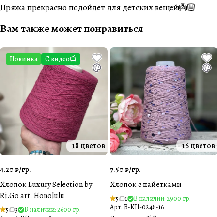
Пряжа прекрасно подойдет для детских вещей👼🏼
Вам также может понравиться
Новинка
С видео📺
18 цветов
16 цветов
4.20 ₽/
гр.
7.50 ₽/
гр.
Хлопок Luxury Selection by
Хлопок с пайетками
Ri.Go art. Honolulu
5
1
В наличии: 2900 гр.
Арт.
B-KH-0248-16
5
3
В наличии: 2600 гр.