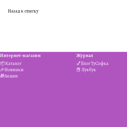
Назад к списку
Интернет-магазин
Журнал
📦Каталог
💅Блог ТуСофка
🎉Новинки
📕 Лукбук
🎁Акции