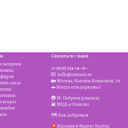
ям
Связаться с нами
е вопросы
+7 (903) 014-74-79‬
агазина
💌
hello@irisyarn.ru
Эфиров
🏡 Москва, Наташи Ковшовой, 29
мить заказ
🚗 Всегда есть парковка!
платы
оставки
🚇 М. Озёрная (4 выход)
и возрат
🚉 МЦД-4 Очаково
 ошибок
ила
🗺️ Как добраться
Магазин в Яндекс Картах