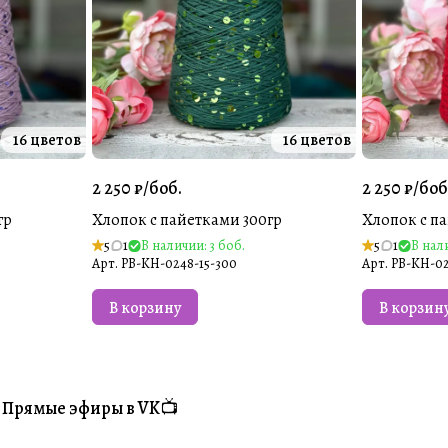
16 цветов
16 цветов
2 250 ₽/
боб.
2 250 ₽/
боб
гр
Хлопок с пайетками 300гр
Хлопок с п
5
1
В наличии: 3 боб.
5
1
В нали
Арт.
PB-KH-0248-15-300
Арт.
PB-KH-02
В корзину
В корзин
Прямые эфиры в VK📺
#Житуха