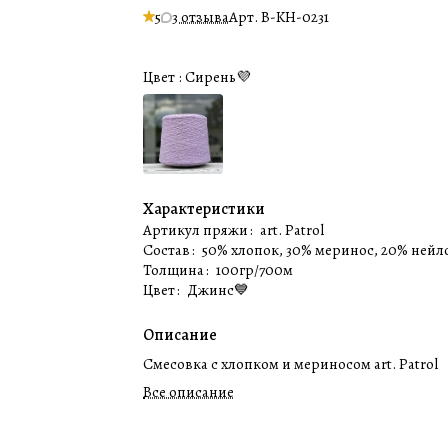
5
3 отзыва
Арт.
B-KH-0231
Цвет :
Сирень💜
Характеристики
Артикул пряжи
:
art. Patrol
Состав
:
50% хлопок, 30% меринос, 20% нейл
Толщина
:
100гр/700м
Цвет
:
Джинс💙
Описание
Cмесовка с хлопком и мериносом art. Patrol
Все описание