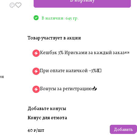
В наличии: 645 гр.
Товар участвует в акции
Кешбэк 3% Ирисками за каждый заказ🍬
При оплате наличкой −3%💵
он
Бонусы за регистрацию📥
Добавьте конусы
Конус для отмота
Добавить
40 ₽/
шт