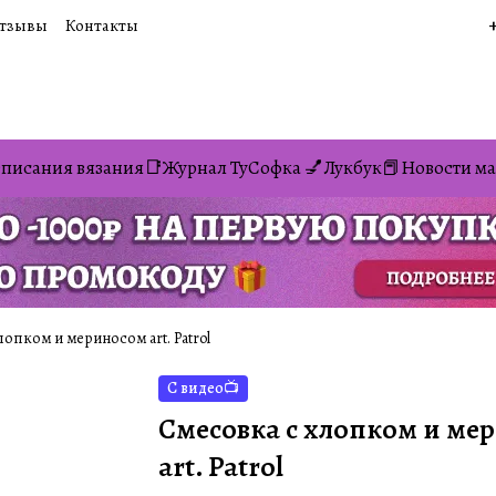
тзывы
Контакты
писания вязания📑
Журнал ТуСофка 💅
Лукбук📕
Новости ма
лопком и мериносом art. Patrol
С видео📺
Cмесовка с хлопком и ме
art. Patrol