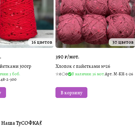
16 цветов
30 цветов
.
390 ₽/
мот.
айетками 300гр
Хлопок с пайетками №26
чии: 3 боб.
0
0
В наличии: 36 мот.
Арт.
M-KH-1-26
48-2-300
у
В корзину
Наша ТуСОФКА💃
#Совместники