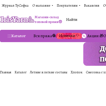
Журнал ТуСофка
О магазине
Покупателям
Вакансии
О
Магазин-склад
топовой пряжи😎
Новинки ✨
Каталог
Вся пряжа🧶
Акции 🎁
О
Главная
Каталог
Летние и легкие составы
Хлопок
Cмесовка с х