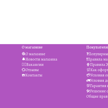
О магазине
Покупател
🧶О магазине
❓Популярны
🔔Новости магазина
❗️Правила м
👯‍♀️Вакансии
🍿Правила 
💞Отзывы
🛒Как офор
☎️Контакты
💳Условия о
🚛Условия д
💯Гарантия 
🛠️Решение
Общие прав