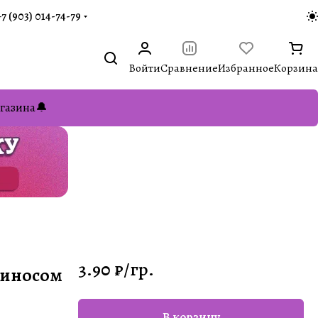
+7 (903) 014-74-79‬
Войти
Сравнение
Избранное
Корзина
газина🔔
3.90 ₽/
гр.
риносом
В корзину