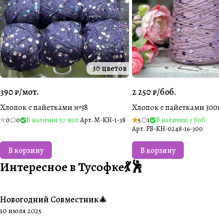
30 цветов
390 ₽/
мот.
2 250 ₽/
боб.
Хлопок с пайетками №38
Хлопок с пайетками 300
0
0
В наличии: 57 мот.
Арт.
M-KH-1-38
5
1
В наличии: 3 боб.
Арт.
PB-KH-0248-16-300
В корзину
В корзину
Интересное в Тусофке💃🕺
Новогодний Совместник🎄
#Совместники
10 июля 2025