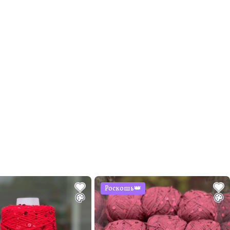
Роскошь👑