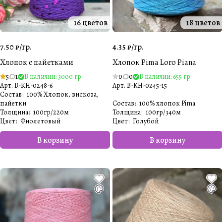
16 цветов
18 цветов
7.50 ₽/
гр.
4.35 ₽/
гр.
Хлопок с пайетками
Хлопок Pima Loro Piana
5
1
В наличии: 3000 гр.
0
0
В наличии: 655 гр.
Арт.
B-KH-0248-6
Арт.
B-KH-0245-15
Состав
:
100% Хлопок, вискоза,
пайетки
Состав
:
100% хлопок Pima
Толщина
:
100гр/220м
Толщина
:
100гр/340м
Цвет
:
Фиолетовый
Цвет
:
Голубой
В корзину
В корзину