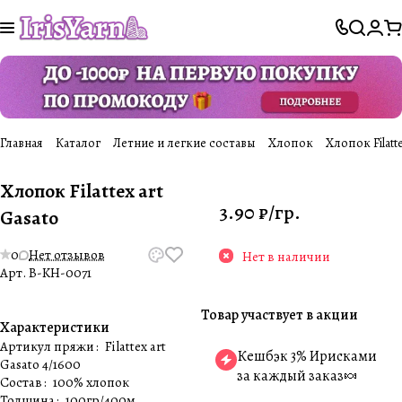
Главная
Каталог
Летние и легкие составы
Хлопок
Хлопок Filatte
Хлопок Filattex art
3.90 ₽/
гр.
Gasato
0
Нет отзывов
Нет в наличии
Арт.
B-KH-0071
Товар участвует в акции
Характеристики
Артикул пряжи
:
Filattex art
Кешбэк 3% Ирисками
Gasato 4/1600
за каждый заказ🍬
Состав
:
100% хлопок
Толщина
:
100гр/400м