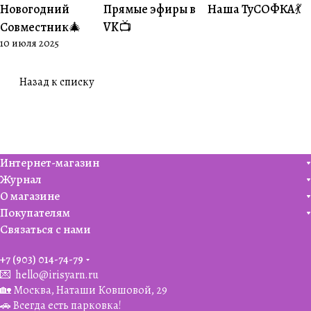
Новогодний
Прямые эфиры в
Наша ТуСОФКА💃
#Совместники
#Житуха
#Совместники
Совместник🎄
VK📺
10 июля 2025
Назад к списку
Интернет-магазин
Журнал
О магазине
Покупателям
Связаться с нами
+7 (903) 014-74-79‬
💌
hello@irisyarn.ru
🏡 Москва, Наташи Ковшовой, 29
🚗 Всегда есть парковка!