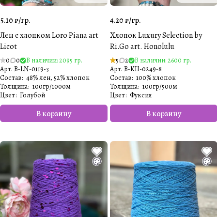
5.10 ₽/
гр.
4.20 ₽/
гр.
Лен с хлопком Loro Piana art
Хлопок Luxury Selection by
Licot
Ri.Go art. Honolulu
0
0
В наличии: 2095 гр.
5
2
В наличии: 2600 гр.
Арт.
B-LN-0119-3
Арт.
B-KH-0249-8
Состав
:
48% лен, 52% хлопок
Состав
:
100% хлопок
Толщина
:
100гр/1000м
Толщина
:
100гр/500м
Цвет
:
Голубой
Цвет
:
Фуксия
В корзину
В корзину