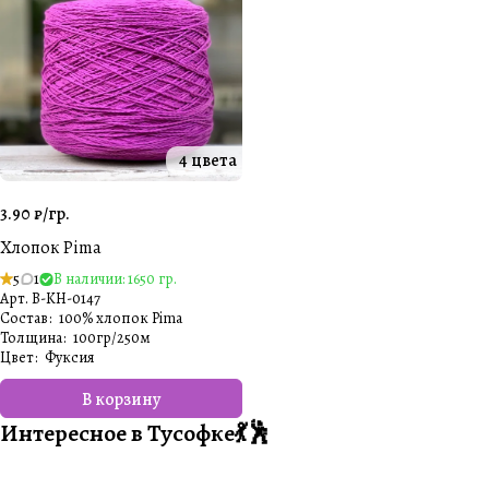
4 цвета
3.90 ₽/
гр.
Хлопок Pima
5
1
В наличии: 1650 гр.
Арт.
B-KH-0147
Состав
:
100% хлопок Pima
Толщина
:
100гр/250м
Цвет
:
Фуксия
В корзину
Интересное в Тусофке💃🕺