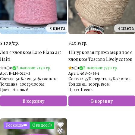
3 цвета
4 цвета
5.10 ₽/
гр.
5.10 ₽/
гр.
Лен с хлопком Loro Piana art
Шнурковая пряжа меринос с
Haiti
хлопком Toscano Lively cotton
0
0
В наличии: 2190 гр.
5
1
В наличии: 7970 гр.
Арт.
B-LN-0117-2
Арт.
B-MS-0566-1
Состав
:
50% лен, 50% хлопок
Состав
:
75% шерсть, 25% хлопок
Толщина
:
100гр/1000м
Толщина
:
100гр/180м
Цвет
:
Розовый
Цвет
:
Песок️
В корзину
В корзину
Роскошь👑
С видео📺