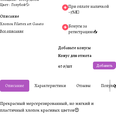
Цвет
:
Голубой💦
При оплате наличкой
−3%💵
Описание
Хлопок Filattex art Gasato
Бонусы за
Все описание
регистрацию📥
Добавьте конусы
Конус для отмота
Добавить
40 ₽/
шт
Описание
Характеристики
Отзывы
Популя
Прекрасный мерсерезированный, но мягкий и
пластичный хлопок красивых цветов😍