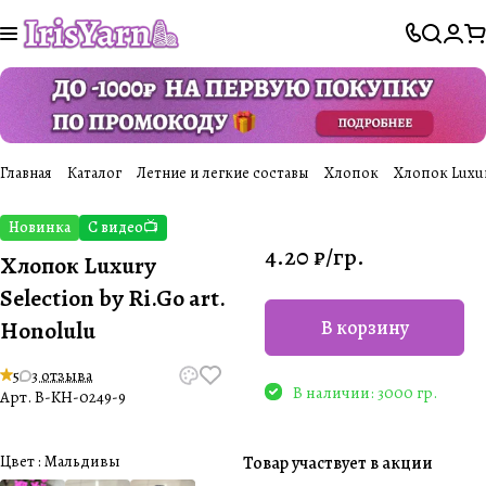
Главная
Каталог
Летние и легкие составы
Хлопок
Хлопок Luxury 
Новинка
С видео📺
4.20 ₽/
гр.
Хлопок Luxury
Selection by Ri.Go art.
Honolulu
В корзину
5
3 отзыва
В наличии: 3000 гр.
Арт.
B-KH-0249-9
Цвет :
Мальдивы
Товар участвует в акции