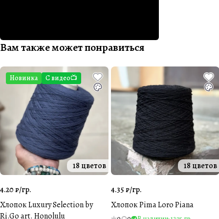
Вам также может понравиться
Новинка
С видео📺
18 цветов
18 цветов
4.20 ₽/
гр.
4.35 ₽/
гр.
Хлопок Luxury Selection by
Хлопок Pima Loro Piana
Ri.Go art. Honolulu
0
0
В наличии: 1275 гр.