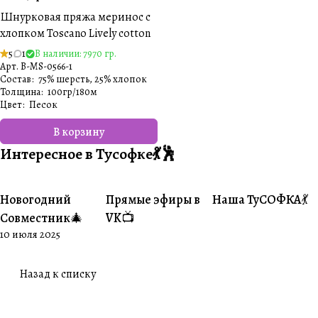
Шнурковая пряжа меринос с
хлопком Toscano Lively cotton
5
1
В наличии: 7970 гр.
Арт.
B-MS-0566-1
Состав
:
75% шерсть, 25% хлопок
Толщина
:
100гр/180м
Цвет
:
Песок️
В корзину
Интересное в Тусофке💃🕺
Новогодний
Прямые эфиры в
Наша ТуСОФКА💃
#Совместники
#Житуха
#Совместники
Совместник🎄
VK📺
10 июля 2025
Назад к списку