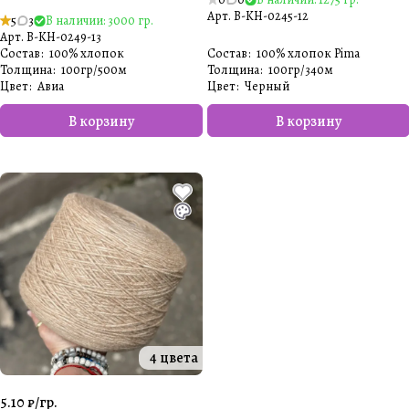
Арт.
B-KH-0245-12
5
3
В наличии: 3000 гр.
Арт.
B-KH-0249-13
Состав
:
100% хлопок
Состав
:
100% хлопок Pima
Толщина
:
100гр/500м
Толщина
:
100гр/340м
Цвет
:
Авиа
Цвет
:
Черный
В корзину
В корзину
4 цвета
5.10 ₽/
гр.