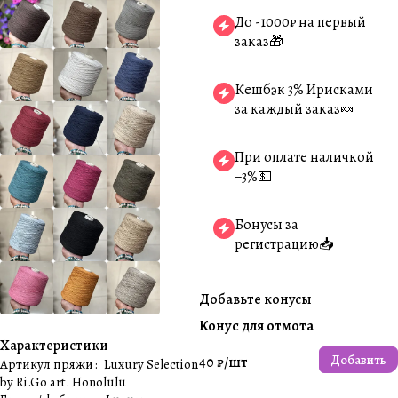
До -1000₽ на первый
заказ🎁
Кешбэк 3% Ирисками
за каждый заказ🍬
При оплате наличкой
−3%💵
Бонусы за
регистрацию📥
Добавьте конусы
Конус для отмота
Характеристики
Добавить
40 ₽/
шт
Артикул пряжи
:
Luxury Selection
by Ri.Go art. Honolulu