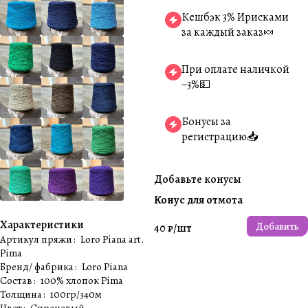
Кешбэк 3% Ирисками
за каждый заказ🍬
При оплате наличкой
−3%💵
Бонусы за
регистрацию📥
Добавьте конусы
Конус для отмота
Характеристики
Добавить
40 ₽/
шт
Артикул пряжи
:
Loro Piana art.
Pima
Бренд/ фабрика
:
Loro Piana
Состав
:
100% хлопок Pima
Толщина
:
100гр/340м