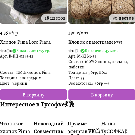
18 цветов
30 цветов
4.35 ₽/
гр.
390 ₽/
мот.
Хлопок Pima Loro Piana
Хлопок с пайетками №33
0
0
В наличии: 1275 гр.
0
0
В наличии: 45 мот.
Арт.
B-KH-0245-12
Арт.
M-KH-1-33
Состав
:
100% Хлопок, вискоза,
пайетки
Состав
:
100% хлопок Pima
Толщина
:
50гр/110м
Толщина
:
100гр/340м
Цвет
:
33
Цвет
:
Черный
Вес моточка
:
50гр +-5
В корзину
В корзину
Интересное в Тусофке💃🕺
Что такое
Новогодний
Прямые
Наша
#О пряже
#Совместники
#Житуха
#Совместник
хлопок Pima
Совместник
эфиры в VK📺
ТуСОФКА💃