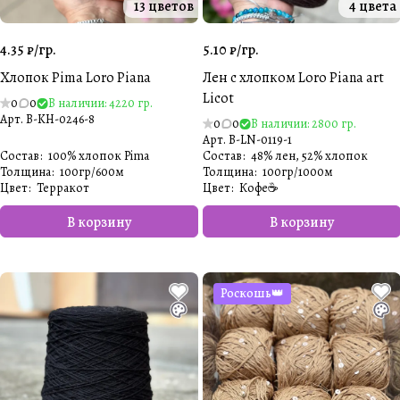
13 цветов
4 цвета
4.35 ₽/
гр.
5.10 ₽/
гр.
Хлопок Pima Loro Piana
Лен с хлопком Loro Piana art
Licot
0
0
В наличии: 4220 гр.
Арт.
B-KH-0246-8
0
0
В наличии: 2800 гр.
Арт.
B-LN-0119-1
Состав
:
100% хлопок Pima
Состав
:
48% лен, 52% хлопок
Толщина
:
100гр/600м
Толщина
:
100гр/1000м
Цвет
:
Терракот
Цвет
:
Кофе☕️
В корзину
В корзину
Роскошь👑