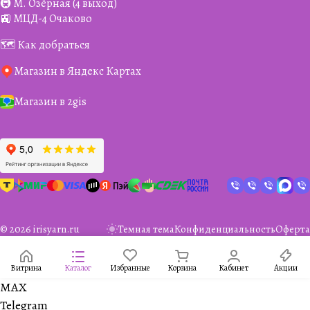
🚇 М. Озёрная (4 выход)
🚉 МЦД-4 Очаково
🗺️ Как добраться
Магазин в Яндекс Картах
Магазин в 2gis
© 2026 irisyarn.ru
Темная тема
Конфиденциальность
Оферта
Витрина
Каталог
Избранные
Корзина
Кабинет
Акции
MAX
Telegram