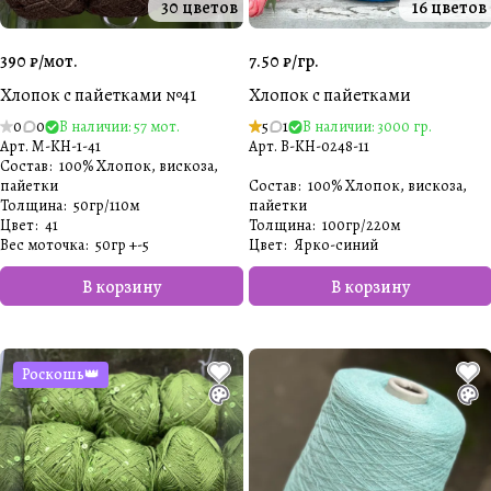
30 цветов
16 цветов
390 ₽/
мот.
7.50 ₽/
гр.
Хлопок с пайетками №41
Хлопок с пайетками
0
0
В наличии: 57 мот.
5
1
В наличии: 3000 гр.
Арт.
M-KH-1-41
Арт.
B-KH-0248-11
Состав
:
100% Хлопок, вискоза,
пайетки
Состав
:
100% Хлопок, вискоза,
Толщина
:
50гр/110м
пайетки
Цвет
:
41
Толщина
:
100гр/220м
Вес моточка
:
50гр +-5
Цвет
:
Ярко-синий
В корзину
В корзину
Роскошь👑