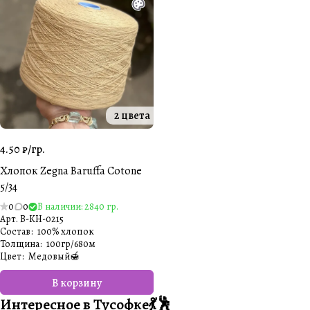
2 цвета
4.50 ₽/
гр.
Хлопок Zegna Baruffa Cotone
5/34
0
0
В наличии: 2840 гр.
Арт.
B-KH-0215
Состав
:
100% хлопок
Толщина
:
100гр/680м
Цвет
:
Медовый🍯
В корзину
Интересное в Тусофке💃🕺