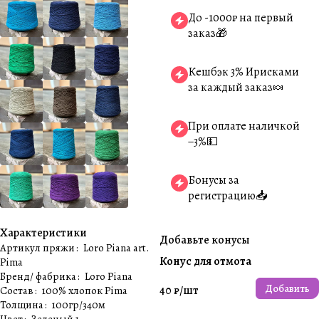
До -1000₽ на первый
заказ🎁
Кешбэк 3% Ирисками
за каждый заказ🍬
При оплате наличкой
−3%💵
Бонусы за
регистрацию📥
Характеристики
Добавьте конусы
Артикул пряжи
:
Loro Piana art.
Конус для отмота
Pima
Бренд/ фабрика
:
Loro Piana
Добавить
40 ₽/
шт
Состав
:
100% хлопок Pima
Толщина
:
100гр/340м