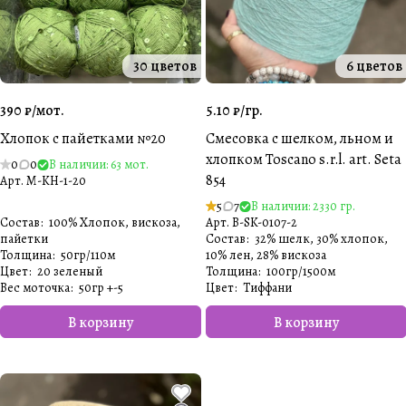
30 цветов
6 цветов
390 ₽/
мот.
5.10 ₽/
гр.
Хлопок с пайетками №20
Смесовка с шелком, льном и
хлопком Toscano s.r.l. art. Seta
0
0
В наличии: 63 мот.
854
Арт.
M-KH-1-20
5
7
В наличии: 2330 гр.
Состав
:
100% Хлопок, вискоза,
Арт.
B-SK-0107-2
пайетки
Состав
:
32% шелк, 30% хлопок,
Толщина
:
50гр/110м
10% лен, 28% вискоза
Цвет
:
20 зеленый
Толщина
:
100гр/1500м
Вес моточка
:
50гр +-5
Цвет
:
Тиффани
В корзину
В корзину