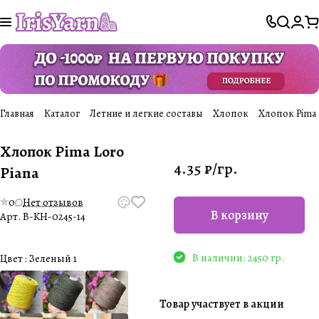
Главная
Каталог
Летние и легкие составы
Хлопок
Хлопок Pima 
Хлопок Pima Loro
4.35 ₽/
гр.
Piana
0
Нет отзывов
В корзину
Арт.
B-KH-0245-14
В наличии: 2450 гр.
Цвет :
Зеленый 1
Товар участвует в акции