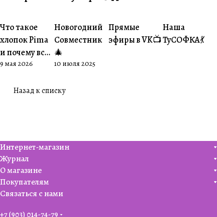
Что такое
Новогодний
Прямые
Наша
#О пряже
#Совместники
#Житуха
#Совместник
хлопок Pima
Совместник
эфиры в VK📺
ТуСОФКА💃
и почему все
🎄
9 мая 2026
10 июля 2025
его обожают
🧶
Назад к списку
Интернет-магазин
Журнал
О магазине
Покупателям
Связаться с нами
+7 (903) 014-74-79‬