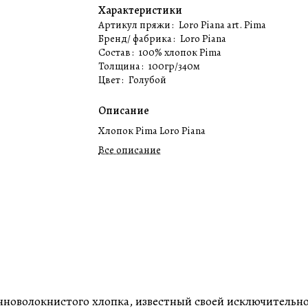
Характеристики
Артикул пряжи
:
Loro Piana art. Pima
Бренд/ фабрика
:
Loro Piana
Состав
:
100% хлопок Pima
Толщина
:
100гр/340м
Цвет
:
Голубой
Описание
Хлопок Pima Loro Piana
Все описание
нноволокнистого хлопка, известный своей исключительно