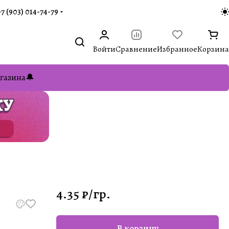
+7 (903) 014-74-79‬
Войти
Сравнение
Избранное
Корзина
газина🔔
4.35 ₽/
гр.
В корзину