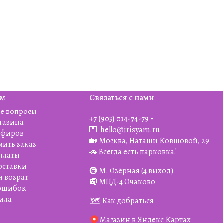
ям
Связаться с нами
е вопросы
+7 (903) 014-74-79‬
агазина
💌
hello@irisyarn.ru
Эфиров
🏡 Москва, Наташи Ковшовой, 29
мить заказ
🚗 Всегда есть парковка!
платы
оставки
🚇 М. Озёрная (4 выход)
и возрат
🚉 МЦД-4 Очаково
 ошибок
ила
🗺️ Как добраться
Магазин в Яндекс Картах