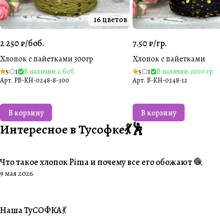
16 цветов
2 250 ₽/
боб.
7.50 ₽/
гр.
Хлопок с пайетками 300гр
Хлопок с пайетками
5
1
В наличии: 2 боб.
5
1
В наличии: 3000 гр.
Арт.
PB-KH-0248-8-300
Арт.
B-KH-0248-12
В корзину
В корзину
Интересное в Тусофке💃🕺
Что такое хлопок Pima и почему все его обожают 🧶
#О пряже
9 мая 2026
Наша ТуСОФКА💃
#Совместники