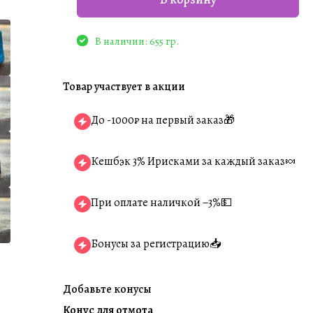
В наличии: 655 гр.
Товар участвует в акции
До -1000₽ на первый заказ🎁
Кешбэк 3% Ирисками за каждый заказ🍬
При оплате наличкой −3%💵
Бонусы за регистрацию📥
Добавьте конусы
Конус для отмота