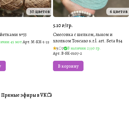
30 цветов
6 цветов
5.10 ₽/
гр.
айетками №33
Смесовка с шелком, льном и
хлопком Toscano s.r.l. art. Seta 854
ичии: 45 мот.
Арт.
M-KH-1-33
5
7
В наличии: 2330 гр.
Арт.
B-SK-0107-2
у
В корзину
Прямые эфиры в VK📺
#Житуха