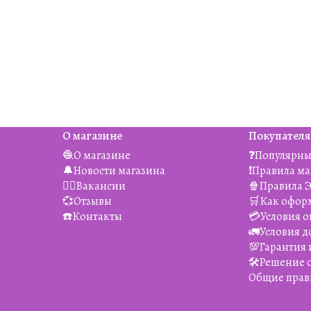
О магазине
Покупател
🧶О магазине
❓Популярны
🔔Новости магазина
❗️Правила м
👯‍♀️Вакансии
🍿Правила 
💞Отзывы
🛒Как офор
☎️Контакты
💳Условия о
🚛Условия д
💯Гарантия 
🛠️Решение
Общие прав