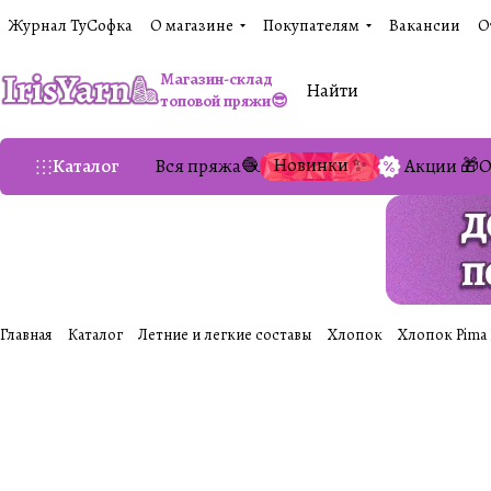
Журнал ТуСофка
О магазине
Покупателям
Вакансии
О
Магазин-склад
топовой пряжи😎
Новинки ✨
Каталог
Вся пряжа🧶
Акции 🎁
О
Главная
Каталог
Летние и легкие составы
Хлопок
Хлопок Pima 