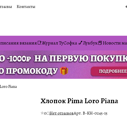
тзывы
Контакты
писания вязания📑
Журнал ТуСофка 💅
Лукбук📕
Новости ма
Loro Piana
Хлопок Pima Loro Piana
0
Нет отзывов
Арт.
B-KH-0245-15