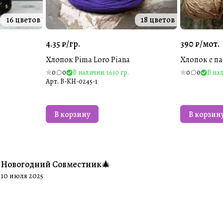
16 цветов
18 цветов
4.35 ₽/
гр.
390 ₽/
мот.
Хлопок Pima Loro Piana
Хлопок с п
0
0
В наличии: 1630 гр.
0
0
В нал
Арт.
B-KH-0245-1
В корзину
В корзин
Новогодний Совместник🎄
#Совместники
10 июля 2025