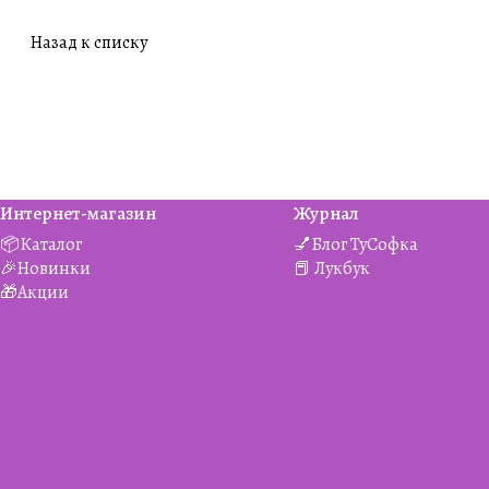
Назад к списку
Интернет-магазин
Журнал
📦Каталог
💅Блог ТуСофка
🎉Новинки
📕 Лукбук
🎁Акции