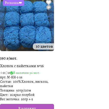
Роскошь👑
30 цветов
390 ₽/
мот.
Хлопок с пайетками №16
0
0
В наличии: 56 мот.
Арт.
M-KH-1-16
Состав
:
100% Хлопок, вискоза,
пайетки
Толщина
:
50гр/110м
Цвет
:
16 ярко голубой
Вес моточка
:
50гр +-5
В корзину