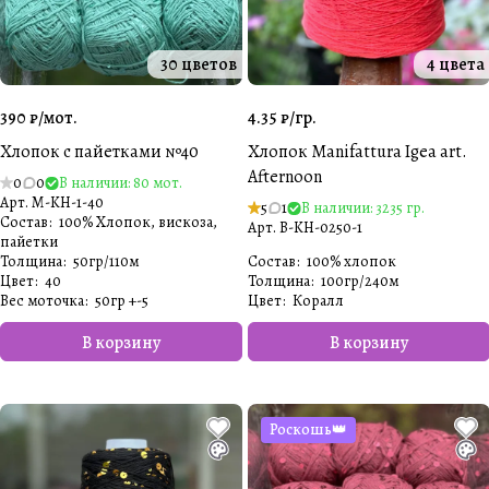
30 цветов
4 цвета
390 ₽/
мот.
4.35 ₽/
гр.
Хлопок с пайетками №40
Хлопок Manifattura Igea art.
Afternoon
0
0
В наличии: 80 мот.
Арт.
M-KH-1-40
5
1
В наличии: 3235 гр.
Состав
:
100% Хлопок, вискоза,
Арт.
B-KH-0250-1
пайетки
Толщина
:
50гр/110м
Состав
:
100% хлопок
Цвет
:
40
Толщина
:
100гр/240м
Вес моточка
:
50гр +-5
Цвет
:
Коралл
В корзину
В корзину
Роскошь👑