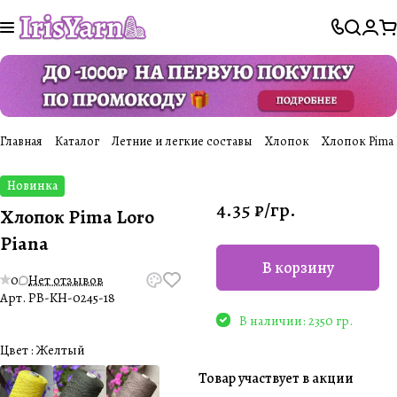
Главная
Каталог
Летние и легкие составы
Хлопок
Хлопок Pima 
Новинка
4.35 ₽/
гр.
Хлопок Pima Loro
Piana
В корзину
0
Нет отзывов
Арт.
PB-KH-0245-18
В наличии: 2350 гр.
Цвет :
Желтый
Товар участвует в акции