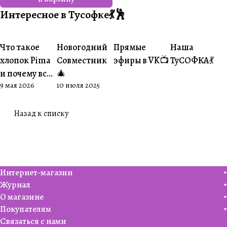
Интересное в Тусофке💃🕺
Что такое
Новогодний
Прямые
Наша
#О пряже
#Совместники
#Житуха
#Совместник
хлопок Pima
Совместник
эфиры в VK📺
ТуСОФКА💃
и почему все
🎄
9 мая 2026
10 июля 2025
его обожают
🧶
Назад к списку
Интернет-магазин
Журнал
О магазине
Покупателям
Связаться с нами