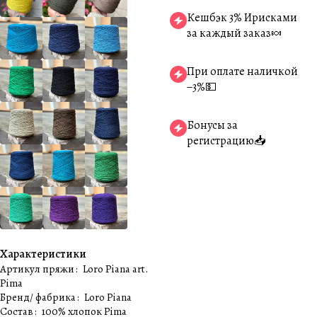
Кешбэк 3% Ирисками
за каждый заказ🍬
При оплате наличкой
−3%💵
Бонусы за
регистрацию📥
Характеристики
Артикул пряжи
:
Loro Piana art.
Pima
Бренд/ фабрика
:
Loro Piana
Состав
:
100% хлопок Pima