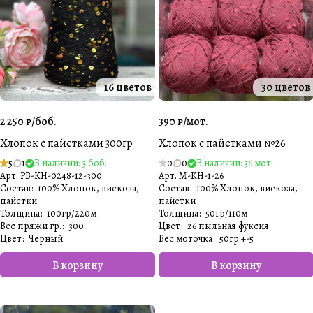
16 цветов
30 цветов
2 250 ₽/
боб.
390 ₽/
мот.
Хлопок с пайетками 300гр
Хлопок с пайетками №26
5
1
В наличии: 3 боб.
0
0
В наличии: 36 мот.
Арт.
PB-KH-0248-12-300
Арт.
M-KH-1-26
Состав
:
100% Хлопок, вискоза,
Состав
:
100% Хлопок, вискоза,
пайетки
пайетки
Толщина
:
100гр/220м
Толщина
:
50гр/110м
Вес пряжи гр.
:
300
Цвет
:
26 пыльная фуксия
Цвет
:
Черный.
Вес моточка
:
50гр +-5
В корзину
В корзину