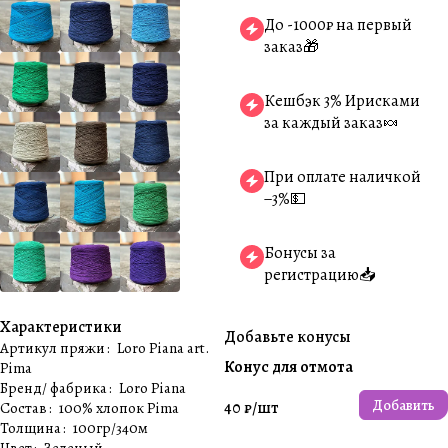
До -1000₽ на первый
заказ🎁
Кешбэк 3% Ирисками
за каждый заказ🍬
При оплате наличкой
−3%💵
Бонусы за
регистрацию📥
Характеристики
Добавьте конусы
Артикул пряжи
:
Loro Piana art.
Конус для отмота
Pima
Бренд/ фабрика
:
Loro Piana
Добавить
40 ₽/
шт
Состав
:
100% хлопок Pima
Толщина
:
100гр/340м