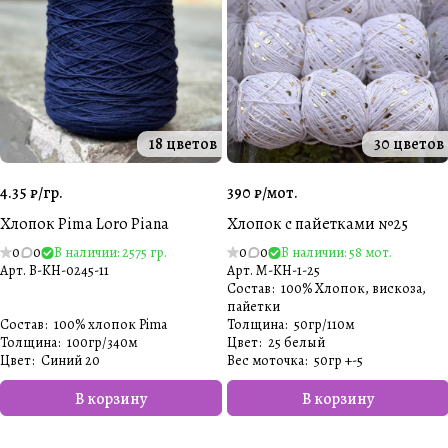
18 цветов
30 цветов
4.35 ₽/
гр.
390 ₽/
мот.
Хлопок Pima Loro Piana
Хлопок с пайетками №25
0
0
В наличии: 2575 гр.
0
0
В наличии: 58 мот.
Арт.
B-KH-0245-11
Арт.
M-KH-1-25
Состав
:
100% Хлопок, вискоза,
пайетки
Состав
:
100% хлопок Pima
Толщина
:
50гр/110м
Толщина
:
100гр/340м
Цвет
:
25 белый
Цвет
:
Синий 20
Вес моточка
:
50гр +-5
В корзину
В корзину