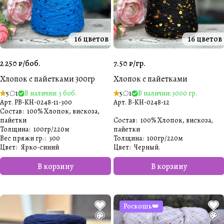
16 цветов
16 цветов
2 250 ₽/
боб.
7.50 ₽/
гр.
Хлопок с пайетками 300гр
Хлопок с пайетками
5
1
В наличии: 3 боб.
5
1
В наличии: 3000 гр.
Арт.
PB-KH-0248-11-300
Арт.
B-KH-0248-12
Состав
:
100% Хлопок, вискоза,
пайетки
Состав
:
100% Хлопок, вискоза,
Толщина
:
100гр/220м
пайетки
Вес пряжи гр.
:
300
Толщина
:
100гр/220м
Цвет
:
Ярко-синий
Цвет
:
Черный.
В корзину
В корзину
Роскошь👑