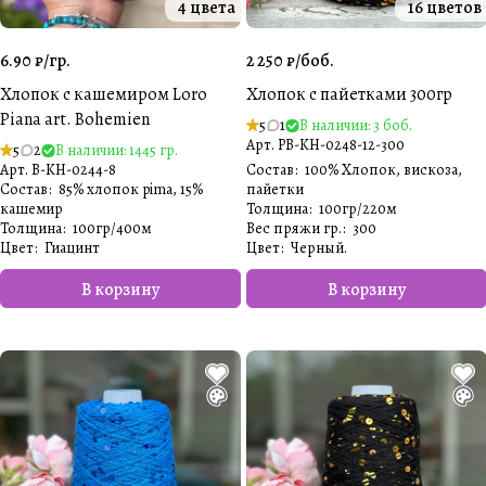
4 цвета
16 цветов
6.90 ₽/
гр.
2 250 ₽/
боб.
Хлопок с кашемиром Loro
Хлопок с пайетками 300гр
Piana art. Bohemien
5
1
В наличии: 3 боб.
Арт.
PB-KH-0248-12-300
5
2
В наличии: 1445 гр.
Арт.
B-KH-0244-8
Состав
:
100% Хлопок, вискоза,
Состав
:
85% хлопок pima, 15%
пайетки
кашемир
Толщина
:
100гр/220м
Толщина
:
100гр/400м
Вес пряжи гр.
:
300
Цвет
:
Гиацинт
Цвет
:
Черный.
В корзину
В корзину