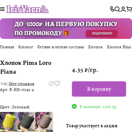
Главная
Каталог
Летние и легкие составы
Хлопок
Хлопок Pima 
Хлопок Pima Loro
4.35 ₽/
гр.
Piana
0
Нет отзывов
В корзину
Арт.
B-KH-0245-4
В наличии: 2270 гр.
Цвет :
Зеленый
Товар участвует в акции