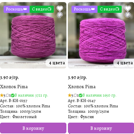
Роскошь👑
С видео📺
Роскошь👑
С видео📺
4 цвета
4 цвета
3.90 ₽/
гр.
3.90 ₽/
гр.
Хлопок Pima
Хлопок Pima
5
1
В наличии: 3721 гр.
5
1
В наличии: 1650 гр.
Арт.
B-KH-0157
Арт.
B-KH-0147
Состав
:
100% хлопок Pima
Состав
:
100% хлопок Pima
Толщина
:
100гр/250м
Толщина
:
100гр/250м
Цвет
:
Фиолетовый
Цвет
:
Фуксия
В корзину
В корзину