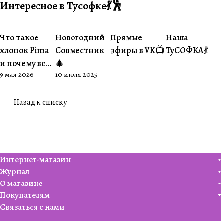
Интересное в Тусофке💃🕺
Что такое
Новогодний
Прямые
Наша
#О пряже
#Совместники
#Житуха
#Совместник
хлопок Pima
Совместник
эфиры в VK📺
ТуСОФКА💃
и почему все
🎄
9 мая 2026
10 июля 2025
его обожают
🧶
Назад к списку
Интернет-магазин
Журнал
О магазине
Покупателям
Связаться с нами