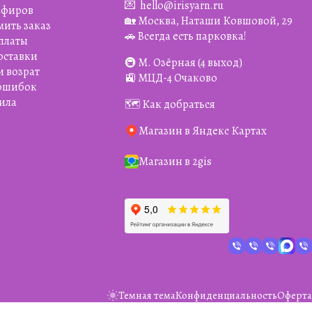
💌
hello@irisyarn.ru
Эфиров
🏡 Москва, Наташи Ковшовой, 29
мить заказ
🚗 Всегда есть парковка!
платы
оставки
🚇 М. Озёрная (4 выход)
и возрат
🚉 МЦД-4 Очаково
 ошибок
ила
🗺️ Как добраться
Магазин в Яндекс Картах
Магазин в 2gis
Темная тема
Конфиденциальность
Оферта