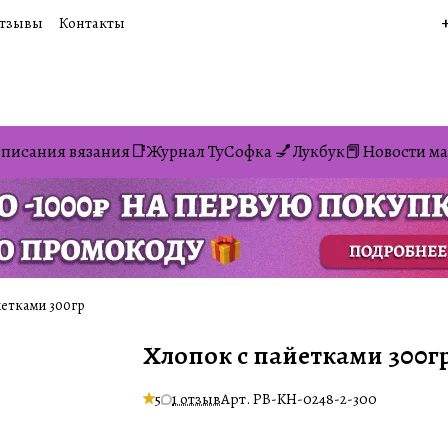
тзывы
Контакты
писания вязания📑
Журнал ТуСофка 💅
Лукбук📕
Новости ма
етками 300гр
Хлопок с пайетками 300г
5
1 отзыв
Арт.
PB-KH-0248-2-300