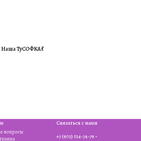
Наша ТуСОФКА💃
#Совместники
ям
Связаться с нами
е вопросы
+7 (903) 014-74-79‬
агазина