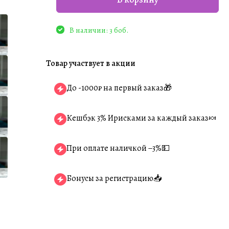
В наличии: 3 боб.
Товар участвует в акции
До -1000₽ на первый заказ🎁
Кешбэк 3% Ирисками за каждый заказ🍬
При оплате наличкой −3%💵
Бонусы за регистрацию📥