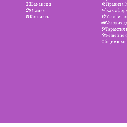
👯‍♀️Вакансии
🍿Правила 
💞Отзывы
🛒Как офор
☎️Контакты
💳Условия о
🚛Условия д
💯Гарантия 
🛠️Решение
Общие прав