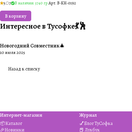
5
7
В наличии: 3740 гр.
Арт.
B-KH-0192
В корзину
Интересное в Тусофке💃🕺
Новогодний Совместник🎄
#Совместники
10 июля 2025
Назад к списку
Интернет-магазин
Журнал
📦Каталог
💅Блог ТуСофка
🎉Новинки
📕 Лукбук