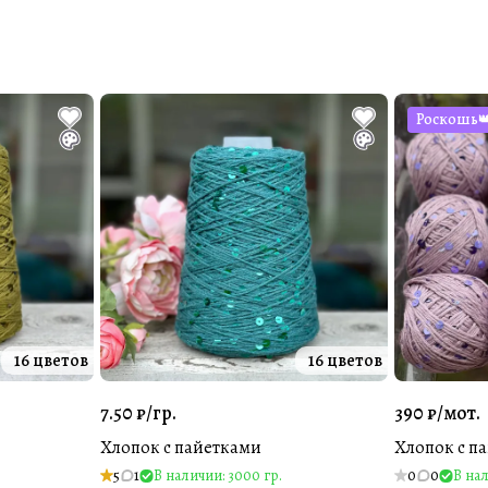
Роскошь
16 цветов
16 цветов
7.50 ₽/
гр.
390 ₽/
мот.
Хлопок с пайетками
Хлопок с п
5
1
В наличии: 3000 гр.
0
0
В нал