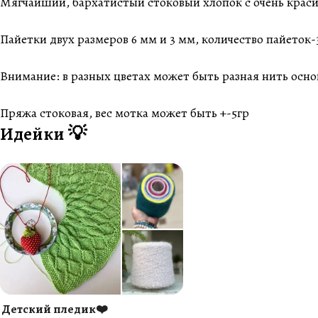
Мягчайший, бархатистый стоковый хлопок с очень крас
Пайетки двух размеров 6 мм и 3 мм, количество пайеток-
Внимание: в разных цветах может быть разная нить осно
Пряжа стоковая, вес мотка может быть +-5гр
Идейки 💡
Детский пледик❤️