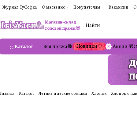
Журнал ТуСофка
О магазине
Покупателям
Вакансии
О
Магазин-склад
топовой пряжи😎
Новинки ✨
Каталог
Вся пряжа🧶
Акции 🎁
О
Главная
Каталог
Летние и легкие составы
Хлопок
Хлопок с пай