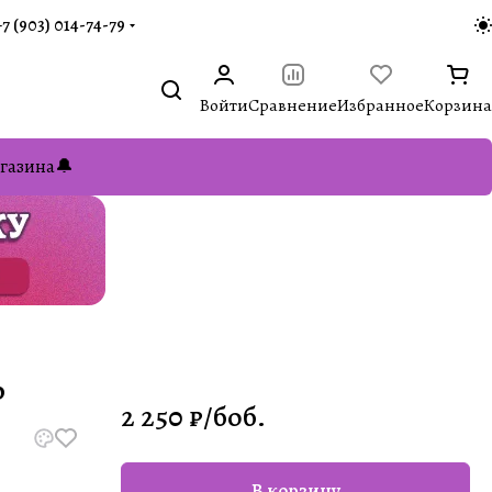
+7 (903) 014-74-79‬
Войти
Сравнение
Избранное
Корзина
газина🔔
р
2 250 ₽/
боб.
В корзину