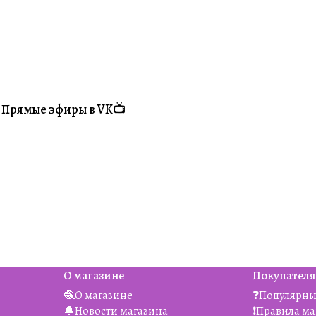
Прямые эфиры в VK📺
#Житуха
О магазине
Покупател
🧶О магазине
❓Популярны
🔔Новости магазина
❗️Правила м