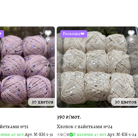

Роскошь👑
30 цветов
30 цветов
390 ₽/
мот.
айетками №31
Хлопок с пайетками №24
ичии: 40 мот.
Арт.
M-KH-1-31
0
0
В наличии: 47 мот.
Арт.
M-KH-1-24