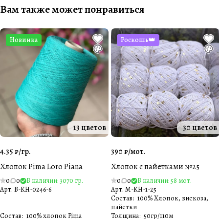
Вам также может понравиться
Новинка
Роскошь👑
13 цветов
30 цветов
4.35 ₽/
гр.
390 ₽/
мот.
Хлопок Pima Loro Piana
Хлопок с пайетками №25
0
0
В наличии: 3070 гр.
0
0
В наличии: 58 мот.
Арт.
B-KH-0246-6
Арт.
M-KH-1-25
Состав
:
100% Хлопок, вискоза,
пайетки
Состав
:
100% хлопок Pima
Толщина
:
50гр/110м