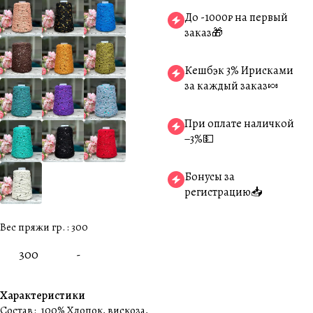
До -1000₽ на первый
заказ🎁
Кешбэк 3% Ирисками
за каждый заказ🍬
При оплате наличкой
−3%💵
Бонусы за
регистрацию📥
Вес пряжи гр. :
300
300
-
Характеристики
Состав
:
100% Хлопок, вискоза,