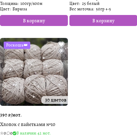
Толщина
:
100гр/600м
Цвет
:
25 белый
Цвет
:
Бирюза
Вес моточка
:
50гр +-5
В корзину
В корзину
Роскошь👑
30 цветов
390 ₽/
мот.
Хлопок с пайетками №10
0
0
В наличии: 42 мот.