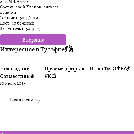
Арт.
M-KH-1-10
Состав
:
100% Хлопок, вискоза,
пайетки
Толщина
:
50гр/110м
Цвет
:
10 бежевый
Вес моточка
:
50гр +-5
В корзину
Интересное в Тусофке💃🕺
Новогодний
Прямые эфиры в
Наша ТуСОФКА💃
#Совместники
#Житуха
#Совместники
Совместник🎄
VK📺
10 июля 2025
Назад к списку