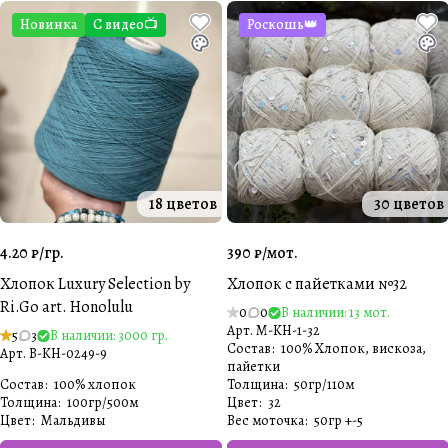
Новинка
С видео📺
Роскошь👑
18 цветов
30 цветов
4.20 ₽/
гр.
390 ₽/
мот.
Хлопок Luxury Selection by
Хлопок с пайетками №32
Ri.Go art. Honolulu
0
0
В наличии: 13 мот.
Арт.
M-KH-1-32
5
3
В наличии: 3000 гр.
Состав
:
100% Хлопок, вискоза,
Арт.
B-KH-0249-9
пайетки
Состав
:
100% хлопок
Толщина
:
50гр/110м
Толщина
:
100гр/500м
Цвет
:
32
Цвет
:
Мальдивы
Вес моточка
:
50гр +-5