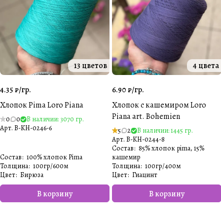
13 цветов
4 цвета
4.35 ₽/
гр.
6.90 ₽/
гр.
Хлопок Pima Loro Piana
Хлопок с кашемиром Loro
Piana art. Bohemien
0
0
В наличии: 3070 гр.
Арт.
B-KH-0246-6
5
2
В наличии: 1445 гр.
Арт.
B-KH-0244-8
Состав
:
85% хлопок pima, 15%
Состав
:
100% хлопок Pima
кашемир
Толщина
:
100гр/600м
Толщина
:
100гр/400м
Цвет
:
Бирюза
Цвет
:
Гиацинт
В корзину
В корзину