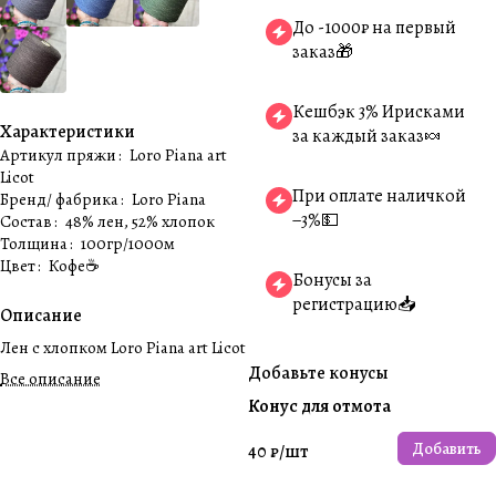
До -1000₽ на первый
заказ🎁
Кешбэк 3% Ирисками
Характеристики
за каждый заказ🍬
Артикул пряжи
:
Loro Piana art
Licot
При оплате наличкой
Бренд/ фабрика
:
Loro Piana
−3%💵
Состав
:
48% лен, 52% хлопок
Толщина
:
100гр/1000м
Цвет
:
Кофе☕️
Бонусы за
регистрацию📥
Описание
Лен с хлопком Loro Piana art Licot
Добавьте конусы
Все описание
Конус для отмота
Добавить
40 ₽/
шт