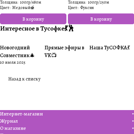
Толщина
:
100гр/680м
Толщина
:
100гр/250м
Цвет
:
Медовый🍯
Цвет
:
Фуксия
В корзину
В корзину
Интересное в Тусофке💃🕺
Новогодний
Прямые эфиры в
Наша ТуСОФКА💃
#Совместники
#Житуха
#Совместники
Совместник🎄
VK📺
10 июля 2025
Назад к списку
Интернет-магазин
Журнал
О магазине