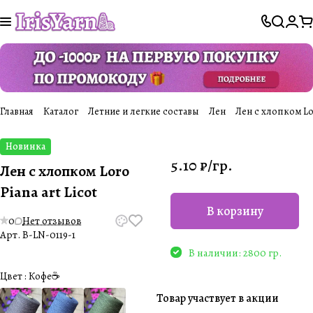
Главная
Каталог
Летние и легкие составы
Лен
Лен с хлопком Loro
Новинка
5.10 ₽/
гр.
Лен с хлопком Loro
Piana art Licot
В корзину
0
Нет отзывов
Арт.
B-LN-0119-1
В наличии: 2800 гр.
Цвет :
Кофе☕️
Товар участвует в акции