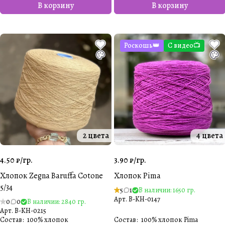
В корзину
В корзину
Роскошь👑
С видео📺
2 цвета
4 цвета
4.50 ₽/
гр.
3.90 ₽/
гр.
Хлопок Zegna Baruffa Cotone
Хлопок Pima
5/34
5
1
В наличии: 1650 гр.
Арт.
B-KH-0147
0
0
В наличии: 2840 гр.
Арт.
B-KH-0215
Состав
:
100% хлопок
Состав
:
100% хлопок Pima