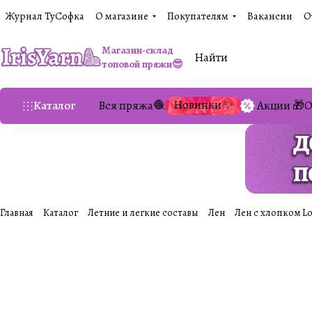
Журнал ТуСофка
О магазине
Покупателям
Вакансии
О
Магазин-склад
топовой пряжи😎
Новинки ✨
Каталог
Вся пряжа🧶
Акции 🎁
О
Главная
Каталог
Летние и легкие составы
Лен
Лен с хлопком Loro