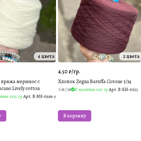
4 цвета
2 цвета
4.50 ₽/
гр.
пряжа меринос с
Хлопок Zegna Baruffa Cotone 5/34
cano Lively cotton
0
0
В наличии: 630 гр.
Арт.
B-KH-0213
чии: 1635 гр.
Арт.
B-MS-0566-3
у
В корзину