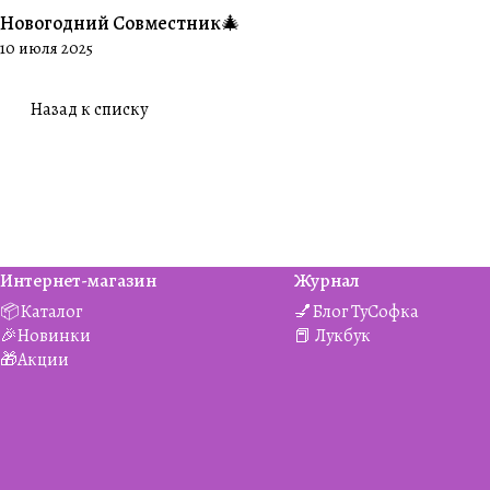
Новогодний Совместник🎄
#Совместники
10 июля 2025
Назад к списку
Интернет-магазин
Журнал
📦Каталог
💅Блог ТуСофка
🎉Новинки
📕 Лукбук
🎁Акции