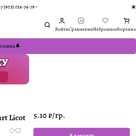
+7 (903) 014-74-79‬
Войти
Сравнение
Избранное
Корзина
газина🔔
5.10 ₽/
гр.
rt Licot
В корзину