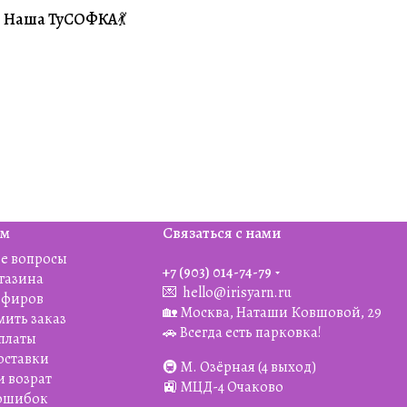
Наша ТуСОФКА💃
#Совместники
ям
Связаться с нами
е вопросы
+7 (903) 014-74-79‬
агазина
💌
hello@irisyarn.ru
Эфиров
🏡 Москва, Наташи Ковшовой, 29
мить заказ
🚗 Всегда есть парковка!
платы
оставки
🚇 М. Озёрная (4 выход)
и возрат
🚉 МЦД-4 Очаково
 ошибок