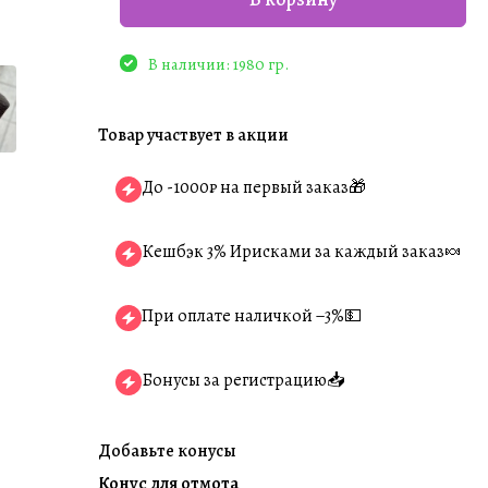
В наличии: 1980 гр.
Товар участвует в акции
До -1000₽ на первый заказ🎁
Кешбэк 3% Ирисками за каждый заказ🍬
При оплате наличкой −3%💵
Бонусы за регистрацию📥
Добавьте конусы
Конус для отмота