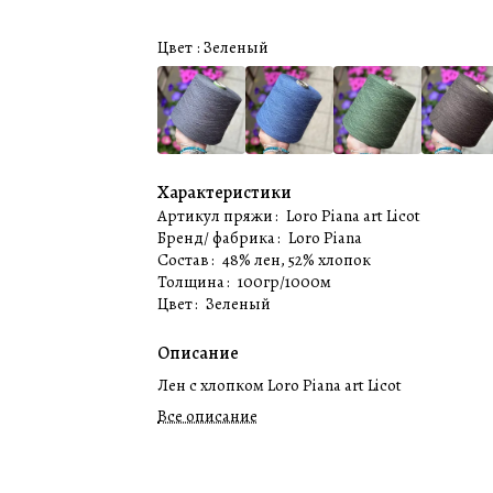
Цвет :
Зеленый
Характеристики
Артикул пряжи
:
Loro Piana art Licot
Бренд/ фабрика
:
Loro Piana
Состав
:
48% лен, 52% хлопок
Толщина
:
100гр/1000м
Цвет
:
Зеленый
Описание
Лен с хлопком Loro Piana art Licot
Все описание