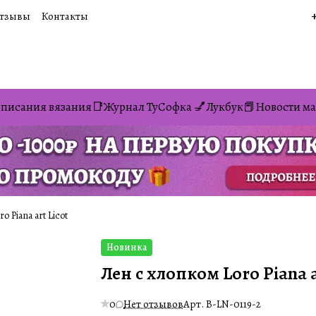
тзывы
Контакты
писания вязания📑
Журнал ТуСофка 💅
Лукбук📕
Новости ма
 Piana art Licot
Новинка
Лен с хлопком Loro Piana a
0
Нет отзывов
Арт.
B-LN-0119-2