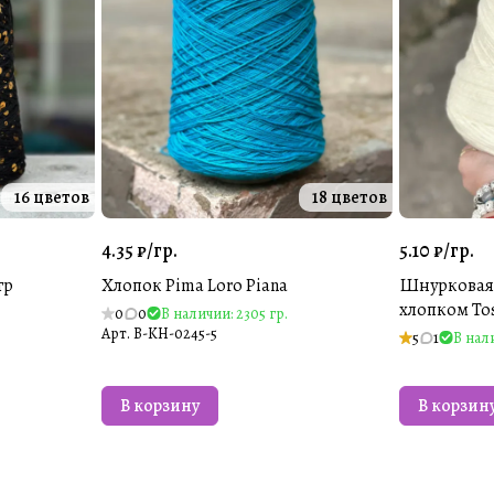
16 цветов
18 цветов
4.35 ₽/
гр.
5.10 ₽/
гр.
гр
Хлопок Pima Loro Piana
Шнурковая 
хлопком Tos
0
0
В наличии: 2305 гр.
Арт.
B-KH-0245-5
5
1
В нали
В корзину
В корзин