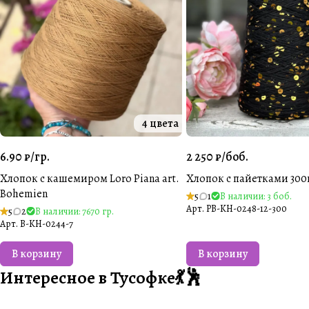
4 цвета
6.90 ₽/
гр.
2 250 ₽/
боб.
Хлопок с кашемиром Loro Piana art.
Хлопок с пайетками 300
Bohemien
5
1
В наличии: 3 боб.
Арт.
PB-KH-0248-12-300
5
2
В наличии: 7670 гр.
Арт.
B-KH-0244-7
В корзину
В корзину
Интересное в Тусофке💃🕺