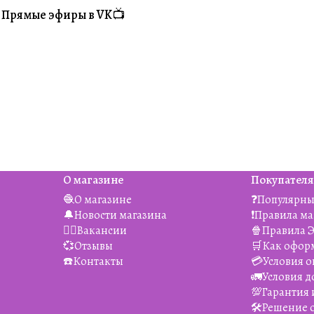
Прямые эфиры в VK📺
#Житуха
О магазине
Покупател
🧶О магазине
❓Популярны
🔔Новости магазина
❗️Правила м
👯‍♀️Вакансии
🍿Правила 
💞Отзывы
🛒Как офор
☎️Контакты
💳Условия о
🚛Условия д
💯Гарантия 
🛠️Решение