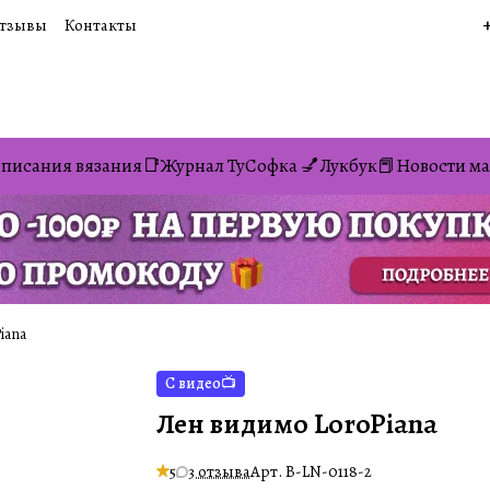
тзывы
Контакты
писания вязания📑
Журнал ТуСофка 💅
Лукбук📕
Новости ма
iana
С видео📺
Лен видимо LoroPiana
5
3 отзыва
Арт.
B-LN-0118-2