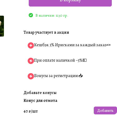
В наличии: 1130 гр.
Товар участвует в акции
Кешбэк 3% Ирисками за каждый заказ🍬
При оплате наличкой −3%💵
Бонусы за регистрацию📥
Добавьте конусы
Конус для отмота
Добавить
40 ₽/
шт