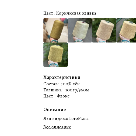
Цвет :
Коричневая оливка
Характеристики
Состав
:
100% лён
Толщина
:
100гр/960м
Цвет
:
Флокс
Описание
Лен видимо LoroPiana
Все описание