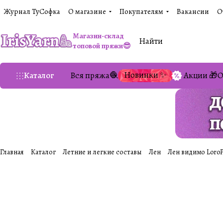
Журнал ТуСофка
О магазине
Покупателям
Вакансии
О
Магазин-склад
топовой пряжи😎
Новинки ✨
Каталог
Вся пряжа🧶
Акции 🎁
О
Главная
Каталог
Летние и легкие составы
Лен
Лен видимо LoroP