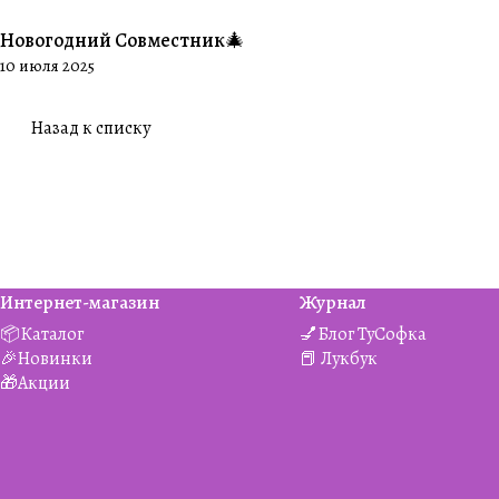
Новогодний Совместник🎄
#Совместники
10 июля 2025
Назад к списку
Интернет-магазин
Журнал
📦Каталог
💅Блог ТуСофка
🎉Новинки
📕 Лукбук
🎁Акции