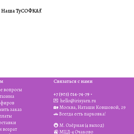
Наша ТуСОФКА💃
#Совместники
ям
Связаться с нами
е вопросы
+7 (903) 014-74-79‬
агазина
💌
hello@irisyarn.ru
Эфиров
🏡 Москва, Наташи Ковшовой, 29
мить заказ
🚗 Всегда есть парковка!
платы
оставки
🚇 М. Озёрная (4 выход)
и возрат
🚉 МЦД-4 Очаково