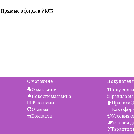
Прямые эфиры в VK📺
#Житуха
О магазине
Покупател
🧶О магазине
❓Популярны
🔔Новости магазина
❗️Правила м
👯‍♀️Вакансии
🍿Правила 
💞Отзывы
🛒Как офор
☎️Контакты
💳Условия о
🚛Условия д
💯Гарантия 