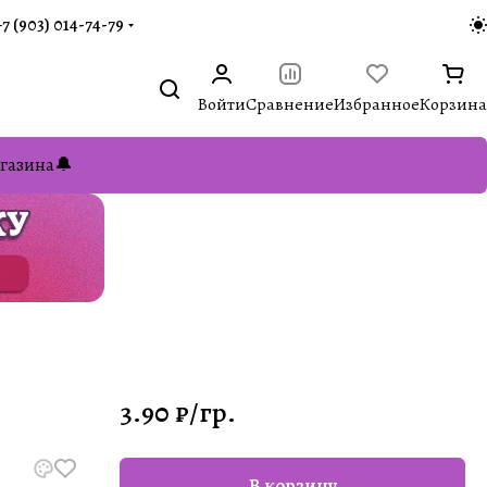
+7 (903) 014-74-79‬
Войти
Сравнение
Избранное
Корзина
газина🔔
3.90 ₽/
гр.
В корзину