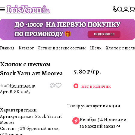
Главная
Каталог
Летние и легкие составы
Шелк
Хлопок с шелко
Хлопок с шелком
5.80 ₽/
гр.
Stock Yarn art Moorea
0
Нет отзывов
Нет в наличии
Арт.
B-SK-0085
Товар участвует в акции
Характеристики
Артикул пряжи
:
Stock Yarn art
Кешбэк 3% Ирисками
Moorea
за каждый заказ🍬
Состав
:
50% буретный шелк,
50% хлопок