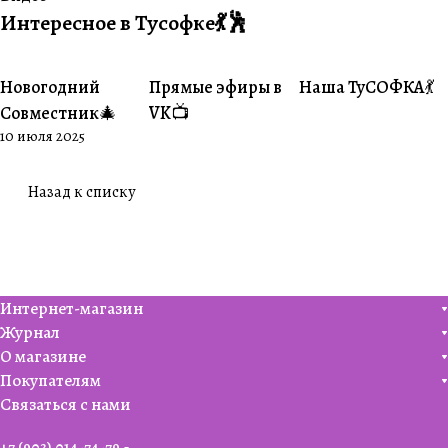
Интересное в Тусофке💃🕺
Новогодний
Прямые эфиры в
Наша ТуСОФКА💃
#Совместники
#Житуха
#Совместники
Совместник🎄
VK📺
10 июля 2025
Назад к списку
Интернет-магазин
Журнал
О магазине
Покупателям
Связаться с нами