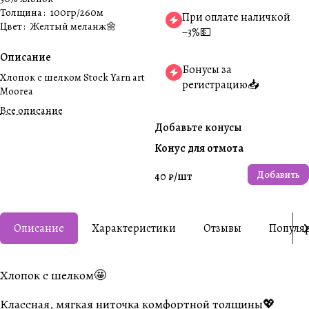
Толщина
:
100гр/260м
При оплате наличкой
Цвет
:
Желтый меланж🌼
−3%💵
Описание
Бонусы за
Хлопок с шелком Stock Yarn art
регистрацию📥
Moorea
Все описание
Добавьте конусы
Конус для отмота
Добавить
40 ₽/
шт
Описание
Характеристики
Отзывы
Популя
Хлопок с шелком🤩
Классная, мягкая ниточка комфортной толщины💖