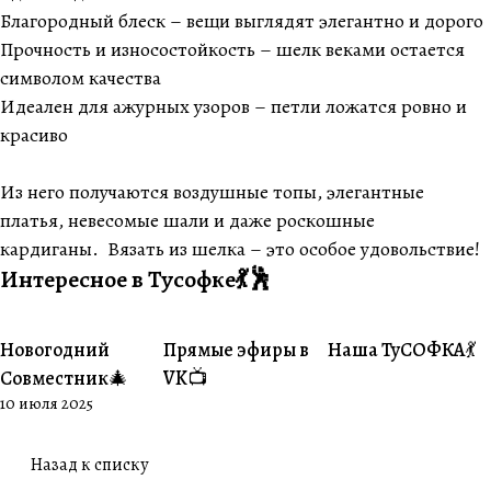
Благородный блеск – вещи выглядят элегантно и дорого
Прочность и износостойкость – шелк веками остается
символом качества
Идеален для ажурных узоров – петли ложатся ровно и
красиво
Из него получаются воздушные топы, элегантные
платья, невесомые шали и даже роскошные
кардиганы. Вязать из шелка – это особое удовольствие!
Интересное в Тусофке💃🕺
Новогодний
Прямые эфиры в
Наша ТуСОФКА💃
#Совместники
#Житуха
#Совместники
Совместник🎄
VK📺
10 июля 2025
Назад к списку