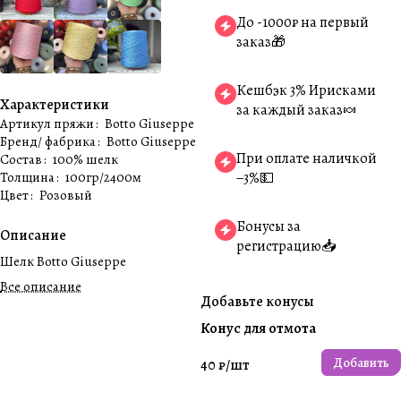
До -1000₽ на первый
заказ🎁
Кешбэк 3% Ирисками
Характеристики
за каждый заказ🍬
Артикул пряжи
:
Botto Giuseppe
Бренд/ фабрика
:
Botto Giuseppe
При оплате наличкой
Состав
:
100% шелк
Толщина
:
100гр/2400м
−3%💵
Цвет
:
Розовый
Бонусы за
Описание
регистрацию📥
Шелк Botto Giuseppe
Все описание
Добавьте конусы
Конус для отмота
Добавить
40 ₽/
шт