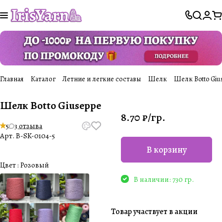
Главная
Каталог
Летние и легкие составы
Шелк
Шелк Botto Giu
Шелк Botto Giuseppe
8.70 ₽/
гр.
5
3 отзыва
Арт.
B-SK-0104-5
В корзину
Цвет :
Розовый
В наличии: 730 гр.
Товар участвует в акции