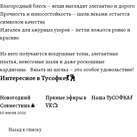
Благородный блеск – вещи выглядят элегантно и дорого
Прочность и износостойкость – шелк веками остается
символом качества
Идеален для ажурных узоров – петли ложатся ровно и
красиво
Из него получаются воздушные топы, элегантные
платья, невесомые шали и даже роскошные
кардиганы. Вязать из шелка – это особое удовольствие!
Интересное в Тусофке💃🕺
Новогодний
Прямые эфиры в
Наша ТуСОФКА💃
#Совместники
#Житуха
#Совместники
Совместник🎄
VK📺
10 июля 2025
Назад к списку