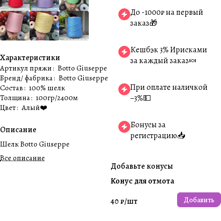
До -1000₽ на первый
заказ🎁
Кешбэк 3% Ирисками
Характеристики
за каждый заказ🍬
Артикул пряжи
:
Botto Giuseppe
Бренд/ фабрика
:
Botto Giuseppe
При оплате наличкой
Состав
:
100% шелк
Толщина
:
100гр/2400м
−3%💵
Цвет
:
Алый❤️
Бонусы за
Описание
регистрацию📥
Шелк Botto Giuseppe
Все описание
Добавьте конусы
Конус для отмота
Добавить
40 ₽/
шт