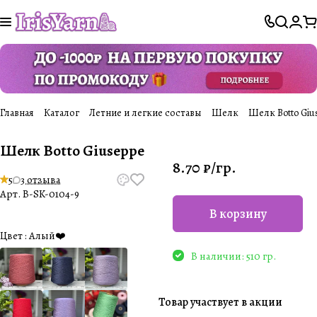
Главная
Каталог
Летние и легкие составы
Шелк
Шелк Botto Giu
Шелк Botto Giuseppe
8.70 ₽/
гр.
5
3 отзыва
Арт.
B-SK-0104-9
В корзину
Цвет :
Алый❤️
В наличии: 510 гр.
Товар участвует в акции