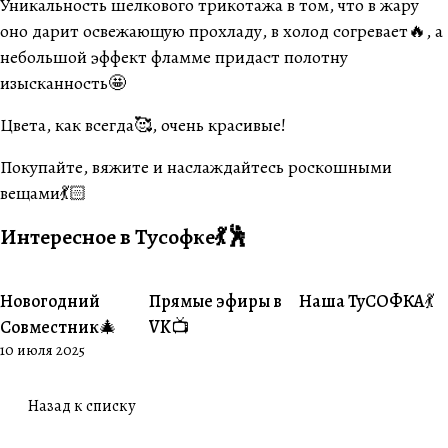
Уникальность шелкового трикотажа в том, что в жару
оно дарит освежающую прохладу, в холод согревает🔥, а
небольшой эффект фламме придаст полотну
изысканность🤩
Цвета, как всегда🥰, очень красивые!
Покупайте, вяжите и наслаждайтесь роскошными
вещами💃🏻
Интересное в Тусофке💃🕺
Новогодний
Прямые эфиры в
Наша ТуСОФКА💃
#Совместники
#Житуха
#Совместники
Совместник🎄
VK📺
10 июля 2025
Назад к списку