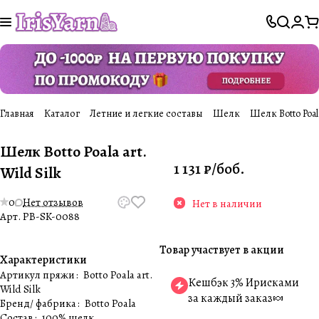
Главная
Каталог
Летние и легкие составы
Шелк
Шелк Botto Poala 
Шелк Botto Poala art.
1 131 ₽/
боб.
Wild Silk
0
Нет отзывов
Нет в наличии
Арт.
PB-SK-0088
Товар участвует в акции
Характеристики
Артикул пряжи
:
Botto Poala art.
Кешбэк 3% Ирисками
Wild Silk
за каждый заказ🍬
Бренд/ фабрика
:
Botto Poala
Состав
:
100% шелк