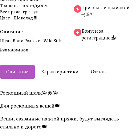
Толщина
:
100гр/1500м
При оплате наличкой
Вес пряжи гр.
:
130
−3%💵
Цвет
:
Шоколад🍫
Бонусы за
Описание
регистрацию📥
Шелк Botto Poala art. Wild Silk
Все описание
Описание
Характеристики
Отзывы
Роскошный шелк💫💫💫
Для роскошных вещей👑
Вещи, связанные из этой пряжи, будут выглядеть
стильно и дорого👑