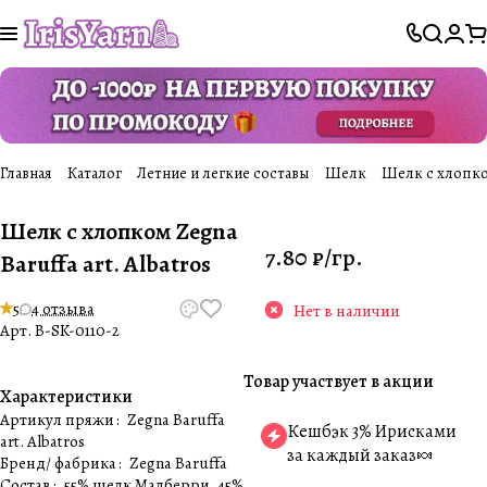
Главная
Каталог
Летние и легкие составы
Шелк
Шелк с хлопком 
Шелк с хлопком Zegna
7.80 ₽/
гр.
Baruffa art. Albatros
5
4 отзыва
Нет в наличии
Арт.
B-SK-0110-2
Товар участвует в акции
Характеристики
Артикул пряжи
:
Zegna Baruffa
Кешбэк 3% Ирисками
art. Albatros
за каждый заказ🍬
Бренд/ фабрика
:
Zegna Baruffa
Состав
:
55% шелк Малберри, 45%