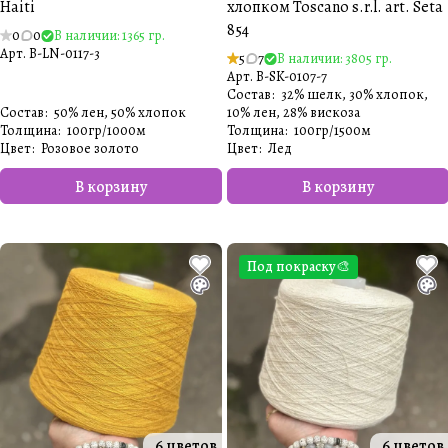
Haiti
хлопком Toscano s.r.l. art. Seta
854
0
0
В наличии: 1365 гр.
Арт.
B-LN-0117-3
5
7
В наличии: 3805 гр.
Арт.
B-SK-0107-7
Состав
:
32% шелк, 30% хлопок,
Состав
:
50% лен, 50% хлопок
10% лен, 28% вискоза
Толщина
:
100гр/1000м
Толщина
:
100гр/1500м
Цвет
:
Розовое золото
Цвет
:
Лед
В корзину
В корзину
Под покраску🎨
6 цветов
6 цветов