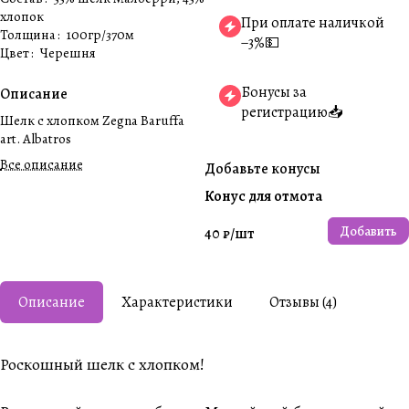
хлопок
При оплате наличкой
Толщина
:
100гр/370м
−3%💵
Цвет
:
Черешня
Бонусы за
Описание
регистрацию📥
Шелк с хлопком Zegna Baruffa
art. Albatros
Все описание
Добавьте конусы
Конус для отмота
Добавить
40 ₽/
шт
Описание
Характеристики
Отзывы (4)
Роскошный шелк с хлопком!