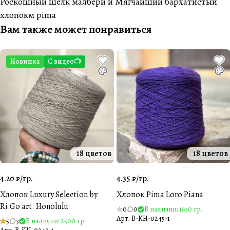
Роскошный шелк малбери и Мягчайший бархатистый
хлопокм pima
Вам также может понравиться
Новинка
С видео📺
18 цветов
18 цветов
4.20 ₽/
гр.
4.35 ₽/
гр.
Хлопок Luxury Selection by
Хлопок Pima Loro Piana
Ri.Go art. Honolulu
0
0
В наличии: 1630 гр.
Арт.
B-KH-0245-1
5
3
В наличии: 2500 гр.