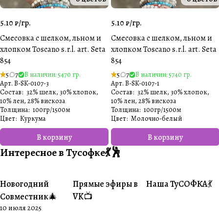
5.10 ₽/
гр.
5.10 ₽/
гр.
Смесовка с шелком, льном и
Смесовка с шелком, льном и
хлопком Toscano s.r.l. art. Seta
хлопком Toscano s.r.l. art. Seta
854
854
5
7
В наличии: 5470 гр.
5
7
В наличии: 5740 гр.
Арт.
B-SK-0107-3
Арт.
B-SK-0107-1
Состав
:
32% шелк, 30% хлопок,
Состав
:
32% шелк, 30% хлопок,
10% лен, 28% вискоза
10% лен, 28% вискоза
Толщина
:
100гр/1500м
Толщина
:
100гр/1500м
Цвет
:
Куркума
Цвет
:
Молочно-белый️
В корзину
В корзину
Интересное в Тусофке💃🕺
Новогодний
Прямые эфиры в
Наша ТуСОФКА💃
#Совместники
#Житуха
#Совместники
Совместник🎄
VK📺
10 июля 2025