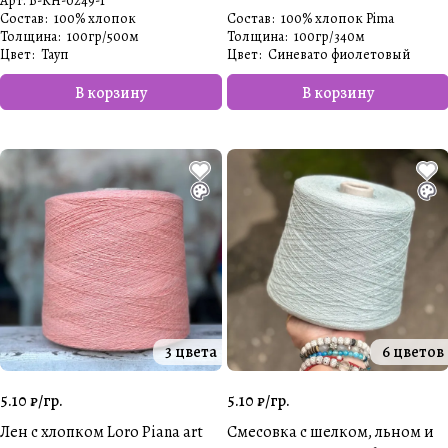
Арт.
B-KH-0249-1
Состав
:
100% хлопок
Состав
:
100% хлопок Pima
Толщина
:
100гр/500м
Толщина
:
100гр/340м
Цвет
:
Тауп
Цвет
:
Синевато фиолетовый
В корзину
В корзину
3 цвета
6 цветов
5.10 ₽/
гр.
5.10 ₽/
гр.
Лен с хлопком Loro Piana art
Смесовка с шелком, льном и