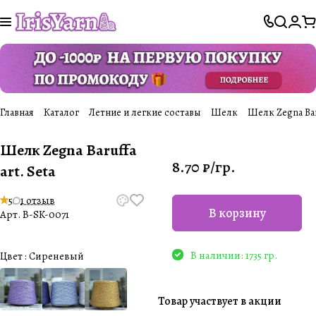
Главная
Каталог
Летние и легкие составы
Шелк
Шелк Zegna Baru
Шелк Zegna Baruffa
8.70 ₽/
гр.
art. Seta
5
1 отзыв
В корзину
Арт.
B-SK-0071
В наличии: 1735 гр.
Цвет :
Сиреневый
Товар участвует в акции