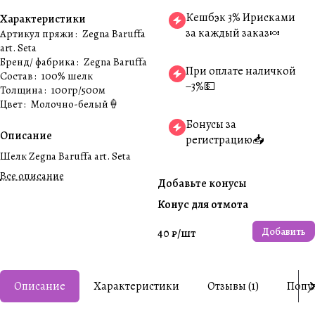
Кешбэк 3% Ирисками
Характеристики
за каждый заказ🍬
Артикул пряжи
:
Zegna Baruffa
art. Seta
Бренд/ фабрика
:
Zegna Baruffa
При оплате наличкой
Состав
:
100% шелк
−3%💵
Толщина
:
100гр/500м
Цвет
:
Молочно-белый🍦
Бонусы за
Описание
регистрацию📥
Шелк Zegna Baruffa art. Seta
Все описание
Добавьте конусы
Конус для отмота
Добавить
40 ₽/
шт
Описание
Характеристики
Отзывы (1)
Попу