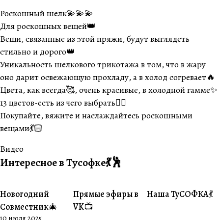
Роскошный шелк💫💫💫
Для роскошных вещей👑
Вещи, связанные из этой пряжи, будут выглядеть
стильно и дорого👑
Уникальность шелкового трикотажа в том, что в жару
оно дарит освежающую прохладу, а в холод согревает🔥
Цвета, как всегда🥰, очень красивые, в холодной гамме✨
13 цветов-есть из чего выбрать👌🏼
Покупайте, вяжите и наслаждайтесь роскошными
вещами💃🏻
Видео
Интересное в Тусофке💃🕺
Новогодний
Прямые эфиры в
Наша ТуСОФКА💃
#Совместники
#Житуха
#Совместники
Совместник🎄
VK📺
10 июля 2025