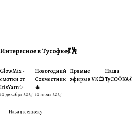
Интересное в Тусофке💃🕺
GlowMix -
Новогодний
Прямые
Наша
#О пряже
#Совместники
#Житуха
#Совместник
смотки от
Совместник
эфиры в VK📺
ТуСОФКА💃
IrisYarn✨
🎄
10 декабря 2025
10 июля 2025
Назад к списку