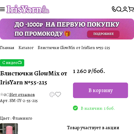
Главная
Каталог
Блистючки GlowMix от IrisYarn №55-215
С видео📺
1 260 ₽/
боб.
Блистючки GlowMix от
IrisYarn №55-215
В корзину
0
Нет отзывов
Арт.
SM-IY-2-55-215
В наличии: 1 боб.
Цвет :
Фламинго
Товар участвует в акции