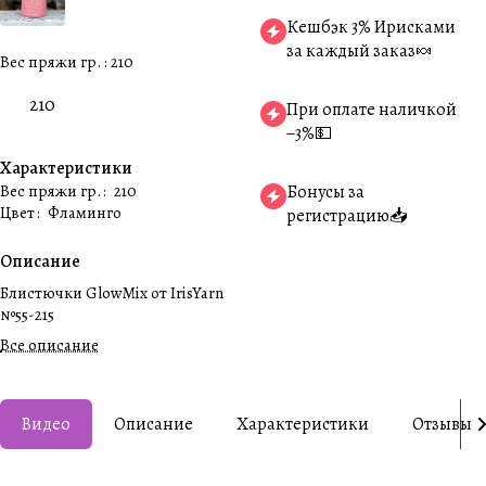
Кешбэк 3% Ирисками
за каждый заказ🍬
Вес пряжи гр. :
210
210
При оплате наличкой
−3%💵
Характеристики
Вес пряжи гр.
:
210
Бонусы за
Цвет
:
Фламинго
регистрацию📥
Описание
Блистючки GlowMix от IrisYarn
№55-215
Все описание
Видео
Описание
Характеристики
Отзывы