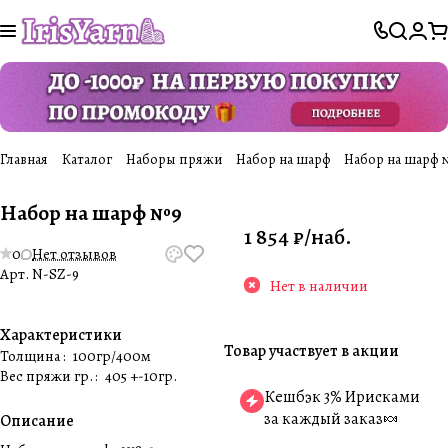
Главная
Каталог
Наборы пряжи
Набор на шарф
Набор на шарф 
Набор на шарф №9
1 854 ₽/
наб.
0
Нет отзывов
Арт.
N-SZ-9
Нет в наличии
Характеристики
Товар участвует в акции
Толщина
:
100гр/400м
Вес пряжи гр.
:
405 +-10гр.
Кешбэк 3% Ирисками
за каждый заказ🍬
Описание