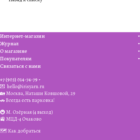
ТуСофк
е!
Интернет-магазин
Журнал
О магазине
Покупателям
Связаться с нами
+7 (903) 014-74-79‬
💌
hello@irisyarn.ru
🏡 Москва, Наташи Ковшовой, 29
🚗 Всегда есть парковка!
🚇 М. Озёрная (4 выход)
🚉 МЦД-4 Очаково
🗺️ Как добраться