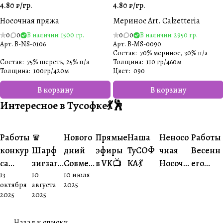
4.80 ₽/
гр.
4.80 ₽/
гр.
Носочная пряжа
Меринос Art. Calzetteria
0
0
В наличии: 1500 гр.
0
0
В наличии: 2950 гр.
Арт.
B-NS-0106
Арт.
B-MS-0090
Состав
:
70% меринос, 30% п/а
Состав
:
75% шерсть, 25% п/а
Толщина
:
110 гр/460м
Толщина
:
100гр/420м
Цвет
:
090
В корзину
В корзину
Интересное в Тусофке💃🕺
#Ваше
#Ваше
#Ваш
Работы
🧣
Нового
Прямые
Наша
Неносо
Работы
#Совместники
#Совместники
#Житуха
#Совместники
творчество
творчество
творч
конкур
Шарф
дний
эфиры
ТуСОФ
чная
Весенн
са
зигзаго
Совмес
в VK📺
КА💃
Носочк
его
13
10
10 июля
#шарфз
м —
тник🎄
а🧦🧦
носочн
октября
августа
2025
игзаго
вяжем
ого
2025
2025
мМати
вместе
совмест
сс
в
ника😍
Назад к списку