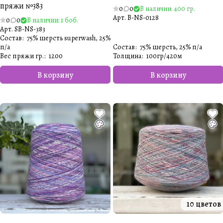
пряжи №383
0
0
В наличии: 400 гр.
Арт.
B-NS-0128
0
0
В наличии: 1 боб.
Арт.
SB-NS-383
Состав
:
75% шерсть superwash, 25%
п/а
Состав
:
75% шерсть, 25% п/а
Вес пряжи гр.
:
1200
Толщина
:
100гр/420м
В корзину
В корзину
10 цветов