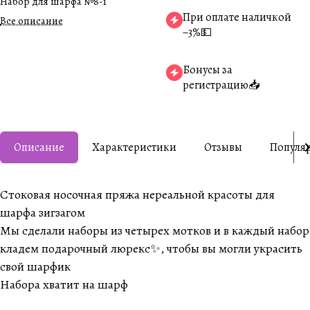
Набор для шарфа №8-1
При оплате наличкой
Все описание
−3%💵
Бонусы за
регистрацию📥
Описание
Характеристики
Отзывы
Популя
Стоковая носочная пряжа нереальной красоты для
шарфа зигзагом
Мы сделали наборы из четырех мотков и в каждый набор
кладем подарочный люрекс✨, чтобы вы могли украсить
свой шарфик
Набора хватит на шарф