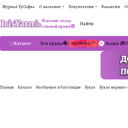
Журнал ТуСофка
О магазине
Покупателям
Вакансии
О
Магазин-склад
топовой пряжи😎
Новинки ✨
Каталог
Вся пряжа🧶
Акции 🎁
О
Главная
Каталог
Необычное и блестящие
Букле
Букле меринос с