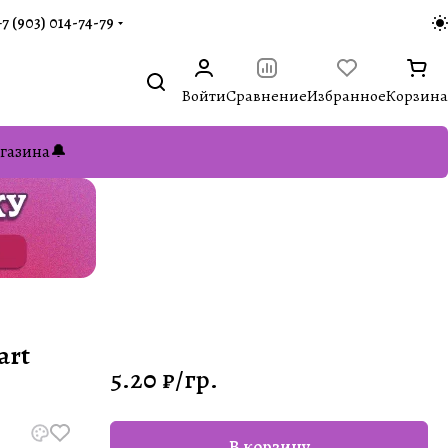
+7 (903) 014-74-79‬
Войти
Сравнение
Избранное
Корзина
газина🔔
art
5.20 ₽/
гр.
В корзину