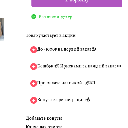
В наличии: 570 гр.
Товар участвует в акции
До -1000₽ на первый заказ🎁
Кешбэк 3% Ирисками за каждый заказ🍬
При оплате наличкой −3%💵
Бонусы за регистрацию📥
Добавьте конусы
Конус для отмота