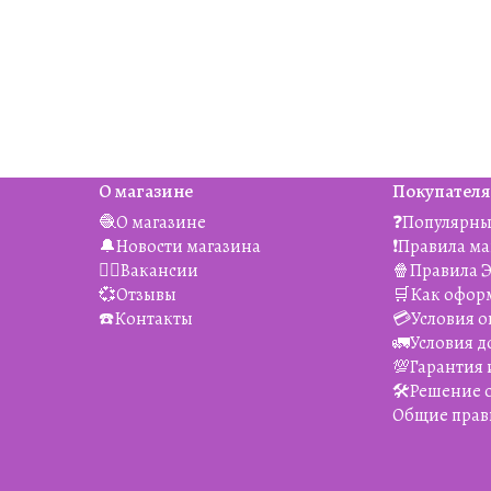
О магазине
Покупател
🧶О магазине
❓Популярны
🔔Новости магазина
❗️Правила м
👯‍♀️Вакансии
🍿Правила 
💞Отзывы
🛒Как офор
☎️Контакты
💳Условия о
🚛Условия д
💯Гарантия 
🛠️Решение
Общие прав