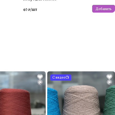
Добавить
40 ₽/
шт
С видео📺