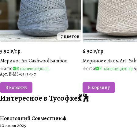
7 цветов
5.90 ₽/
гр.
6.90 ₽/
гр.
Меринос Art Cashwool Bamboo
Меринос с Яком Art. Yak 
0
0
В наличии: 630 гр.
0
0
В наличии: 3170 гр.
А
Арт.
B-MS-0343-347
В корзину
В корзину
Интересное в Тусофке💃🕺
Новогодний Совместник🎄
#Совместники
10 июля 2025