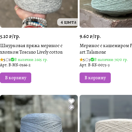
4 цвета
5.10 ₽/
гр.
9.60 ₽/
гр.
Шнурковая пряжа меринос с
Меринос с кашемиром F
хлопком Toscano Lively cotton
art.Talamone
5
1
В наличии: 2665 гр.
5
3
В наличии: 7670 гр.
Арт.
B-MS-0566-2
Арт.
B-KS-0073-3
В корзину
В корзину