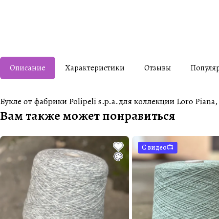
Описание
Характеристики
Отзывы
Популя
Букле от фабрики Polipeli s.p.a.для коллекции Loro Pian
Вам также может понравиться
С видео📺