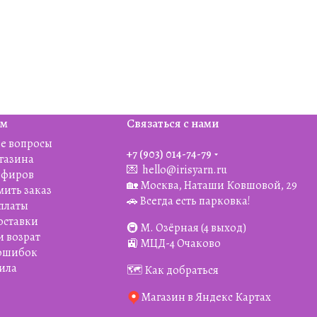
ям
Связаться с нами
е вопросы
+7 (903) 014-74-79‬
агазина
💌
hello@irisyarn.ru
Эфиров
🏡 Москва, Наташи Ковшовой, 29
мить заказ
🚗 Всегда есть парковка!
платы
оставки
🚇 М. Озёрная (4 выход)
и возрат
🚉 МЦД-4 Очаково
 ошибок
ила
🗺️ Как добраться
Магазин в Яндекс Картах