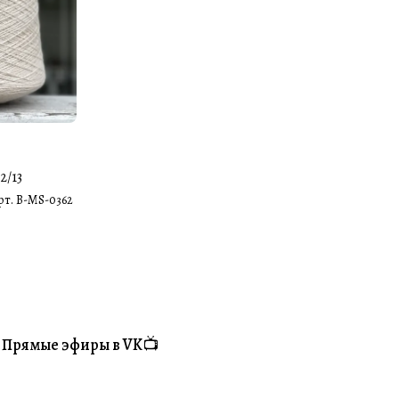
2/13
рт.
B-MS-0362
Прямые эфиры в VK📺
#Житуха