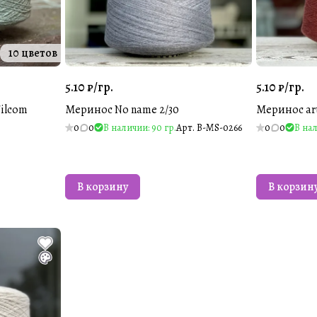
10 цветов
5.10 ₽/
гр.
5.10 ₽/
гр.
ilcom
Меринос No name 2/30
Меринос art
0
0
В наличии: 90 гр.
Арт.
B-MS-0266
0
0
В нал
В корзину
В корзин