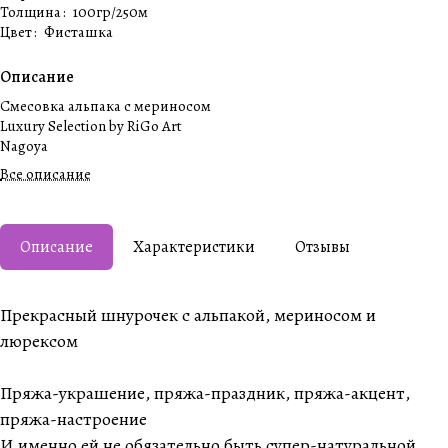
Толщина
:
100гр/250м
Цвет
:
Фисташка
Описание
Смесовка альпака с мериносом
Luxury Selection by RiGo Art
Nagoya
Все описание
Описание
Характеристики
Отзывы
Прекрасный шнурочек с альпакой, мериносом и
люрексом
Пряжа-украшение, пряжа-праздник, пряжа-акцент,
пряжа-настроение
И именно ей не обязательно быть супер-натуральной,