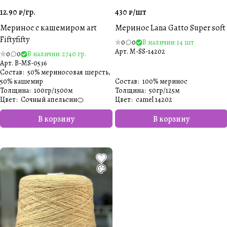
12.90 ₽/
гр.
430 ₽/
шт
Меринос с кашемиром art
Меринос Lana Gatto Super soft
Fiftyfifty
0
0
В наличии: 14 шт
Арт.
M-SS-14202
0
0
В наличии: 2740 гр.
Арт.
B-MS-0536
Состав
:
50% мериносовая шерсть,
50% кашемир
Состав
:
100% меринос
Толщина
:
100гр/1500м
Толщина
:
50гр/125м
Цвет
:
Сочный апельсин🍊
Цвет
:
сamel 14202
В корзину
В корзину