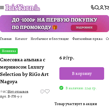
Главная
Каталог
Необычное и блестящие
Фантазийная пряжа
См
Новинка
6 ₽/
гр.
Смесовка альпака с
мериносом Luxury
Selection by RiGo Art
В корзину
Nagoya
В наличии: 2245 гр.
0
Нет отзывов
Арт.
B-FN-5-7
Товар участвует в акции