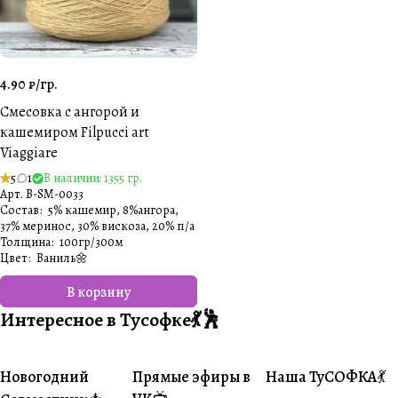
4.90 ₽/
гр.
Cмесовка с ангорой и
кашемиром Filpucci art
Viaggiare
5
1
В наличии: 1355 гр.
Арт.
B-SM-0033
Состав
:
5% кашемир, 8%ангора,
37% меринос, 30% вискоза, 20% п/а
Толщина
:
100гр/300м
Цвет
:
Ваниль🌼
В корзину
Интересное в Тусофке💃🕺
Новогодний
Прямые эфиры в
Наша ТуСОФКА💃
#Совместники
#Житуха
#Совместники