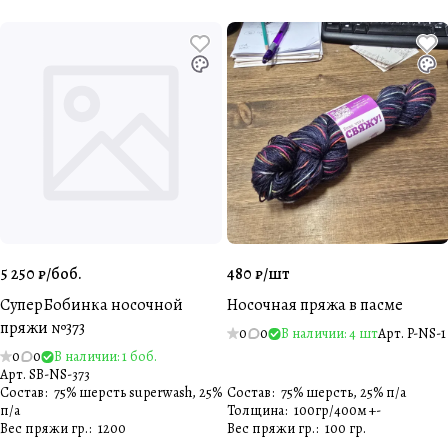
5 250 ₽/
боб.
480 ₽/
шт
СуперБобинка носочной
Носочная пряжа в пасме
пряжи №373
0
0
В наличии: 4 шт
Арт.
P-NS-1
0
0
В наличии: 1 боб.
Арт.
SB-NS-373
Состав
:
75% шерсть superwash, 25%
Состав
:
75% шерсть, 25% п/а
п/а
Толщина
:
100гр/400м +-
Вес пряжи гр.
:
1200
Вес пряжи гр.
:
100 гр.