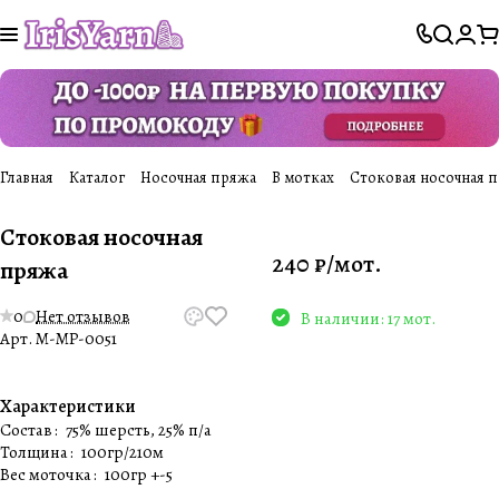
Главная
Каталог
Носочная пряжа
В мотках
Стоковая носочная 
Стоковая носочная
240 ₽/
мот.
пряжа
0
Нет отзывов
В наличии: 17 мот.
Арт.
M-MP-0051
Характеристики
Состав
:
75% шерсть, 25% п/а
Толщина
:
100гр/210м
Вес моточка
:
100гр +-5