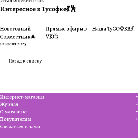
Итальянский сток
Интересное в Тусофке💃🕺
Новогодний
Прямые эфиры в
Наша ТуСОФКА💃
#Совместники
#Житуха
#Совместники
Совместник🎄
VK📺
10 июля 2025
Назад к списку
Интернет-магазин
Журнал
О магазине
Покупателям
Связаться с нами