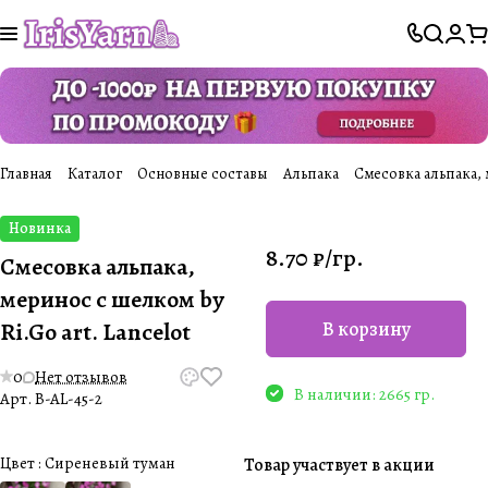
Главная
Каталог
Основные составы
Альпака
Смесовка альпака, м
Новинка
8.70 ₽/
гр.
Смесовка альпака,
меринос с шелком by
Ri.Go art. Lancelot
В корзину
0
Нет отзывов
В наличии: 2665 гр.
Арт.
B-AL-45-2
Цвет :
Сиреневый туман
Товар участвует в акции