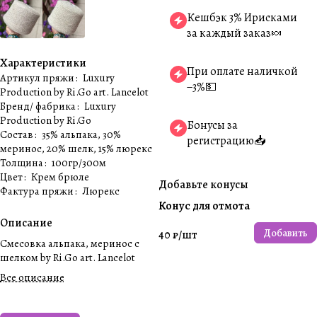
Кешбэк 3% Ирисками
за каждый заказ🍬
Характеристики
При оплате наличкой
Артикул пряжи
:
Luxury
−3%💵
Production by Ri.Go art. Lancelot
Бренд/ фабрика
:
Luxury
Production by Ri.Go
Бонусы за
Состав
:
35% альпака, 30%
регистрацию📥
меринос, 20% шелк, 15% люрекс
Толщина
:
100гр/300м
Цвет
:
Крем брюле
Добавьте конусы
Фактура пряжи
:
Люрекс
Конус для отмота
Описание
Добавить
40 ₽/
шт
Смесовка альпака, меринос с
шелком by Ri.Go art. Lancelot
Все описание