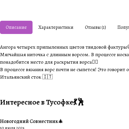
Описание
Характеристики
Отзывы (1)
Попу
Ангора четырех припыленных цветов твидовой фактуры
Мягчайшая ниточка с длинным ворсом. В процессе носки 
понадобится место для раскрытия ворса👌🏼
В процессе вязания ворс почти не сыпется! Это говорит 
Итальянский сток 🇮🇹
Интересное в Тусофке💃🕺
Новогодний Совместник🎄
#Совместники
10 июля 2025