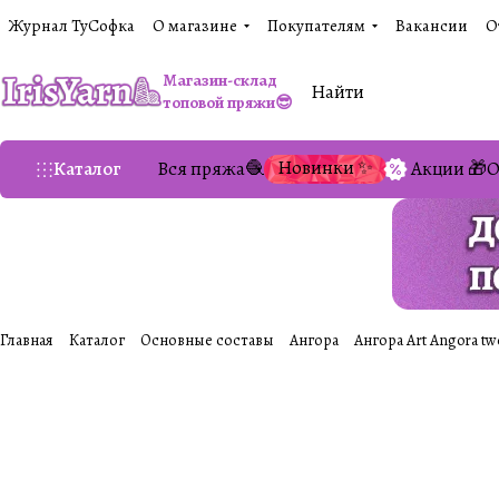
Журнал ТуСофка
О магазине
Покупателям
Вакансии
О
Магазин-склад
топовой пряжи😎
Новинки ✨
Каталог
Вся пряжа🧶
Акции 🎁
О
Главная
Каталог
Основные составы
Ангора
Ангора Art Angora tw