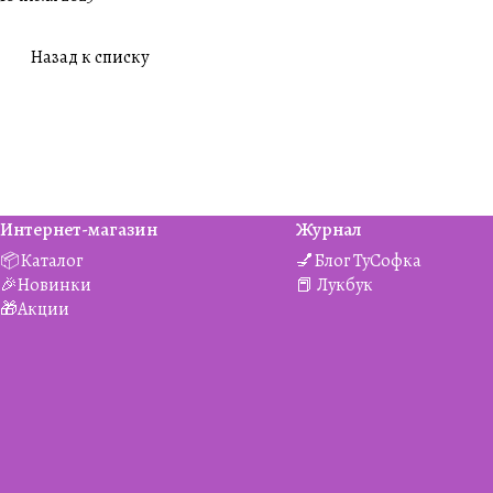
Назад к списку
Интернет-магазин
Журнал
📦Каталог
💅Блог ТуСофка
🎉Новинки
📕 Лукбук
🎁Акции