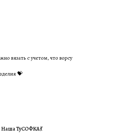
но вязать с учетом, что ворсу
зделия 💝
Наша ТуСОФКА💃
#Совместники