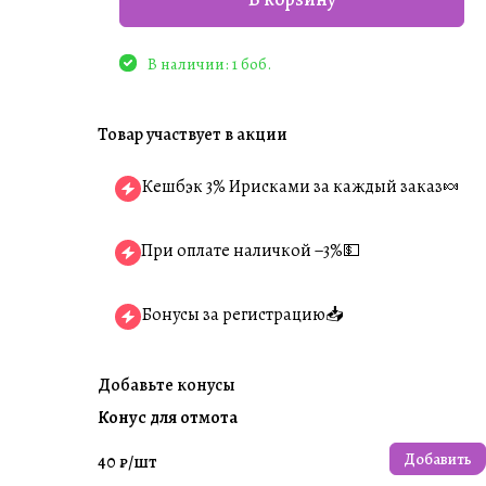
В наличии: 1 боб.
Товар участвует в акции
Кешбэк 3% Ирисками за каждый заказ🍬
При оплате наличкой −3%💵
Бонусы за регистрацию📥
Добавьте конусы
Конус для отмота
Добавить
40 ₽/
шт