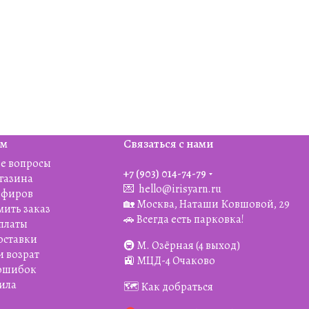
ям
Связаться с нами
е вопросы
+7 (903) 014-74-79‬
агазина
💌
hello@irisyarn.ru
Эфиров
🏡 Москва, Наташи Ковшовой, 29
мить заказ
🚗 Всегда есть парковка!
платы
оставки
🚇 М. Озёрная (4 выход)
и возрат
🚉 МЦД-4 Очаково
 ошибок
ила
🗺️ Как добраться