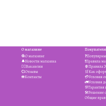
О магазине
Покупател
🧶О магазине
❓Популярны
🔔Новости магазина
❗️Правила м
👯‍♀️Вакансии
🍿Правила 
💞Отзывы
🛒Как офор
☎️Контакты
💳Условия о
🚛Условия д
💯Гарантия 
🛠️Решение
Общие прав