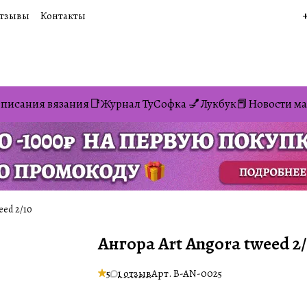
тзывы
Контакты
писания вязания📑
Журнал ТуСофка 💅
Лукбук📕
Новости ма
eed 2/10
Ангора Art Angora tweed 2/
5
1 отзыв
Арт.
B-AN-0025