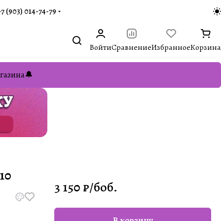
+7 (903) 014-74-79‬
Войти
Сравнение
Избранное
Корзина
газина🔔
10
3 150 ₽/
боб.
В корзину