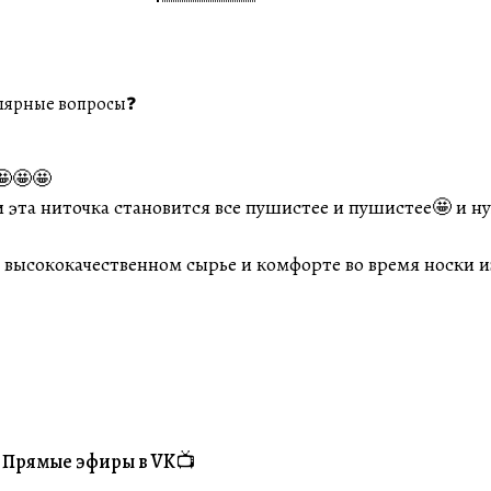
лярные вопросы❓
🤩🤩🤩
эта ниточка становится все пушистее и пушистее🤩 и нуж
о высококачественном сырье и комфорте во время носки и
Прямые эфиры в VK📺
#Житуха