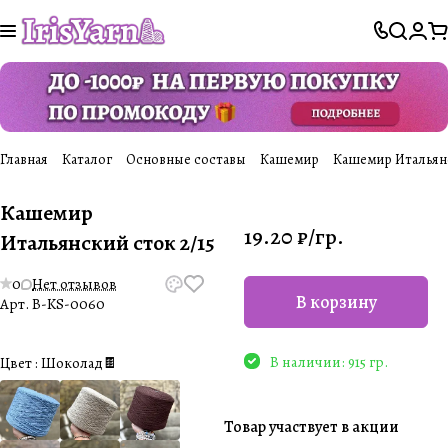
Главная
Каталог
Основные составы
Кашемир
Кашемир Итальянс
Кашемир
19.20 ₽/
гр.
Итальянский сток 2/15
0
Нет отзывов
В корзину
Арт.
B-KS-0060
В наличии: 915 гр.
Цвет :
Шоколад🍫
Товар участвует в акции