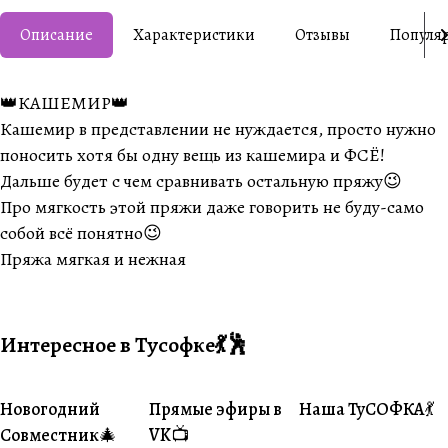
Описание
Характеристики
Отзывы
Популя
👑КАШЕМИР👑
Кашемир в представлении не нуждается, просто нужно
поносить хотя бы одну вещь из кашемира и ФСЁ!
Дальше будет с чем сравнивать остальную пряжу😉
Про мягкость этой пряжи даже говорить не буду-само
собой всё понятно😉
Пряжа мягкая и нежная
Интересное в Тусофке💃🕺
Новогодний
Прямые эфиры в
Наша ТуСОФКА💃
#Совместники
#Житуха
#Совместники
Совместник🎄
VK📺