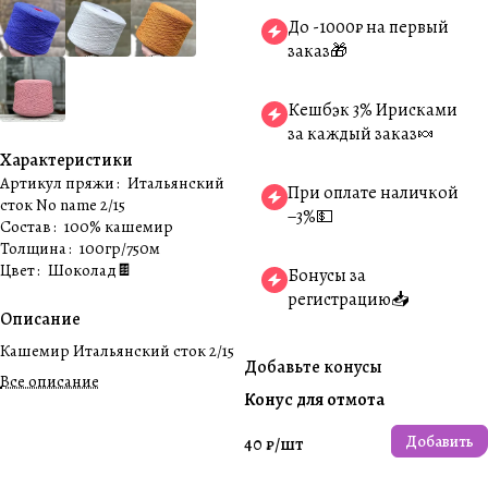
До -1000₽ на первый
заказ🎁
Кешбэк 3% Ирисками
за каждый заказ🍬
Характеристики
Артикул пряжи
:
Итальянский
При оплате наличкой
сток No name 2/15
−3%💵
Состав
:
100% кашемир
Толщина
:
100гр/750м
Цвет
:
Шоколад🍫
Бонусы за
регистрацию📥
Описание
Кашемир Итальянский сток 2/15
Добавьте конусы
Все описание
Конус для отмота
Добавить
40 ₽/
шт