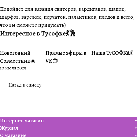
Подойдет для вязания свитеров, кардиганов, шапок,
шарфов, варежек, перчаток, палантинов, пледов и всего,
что вы сможете придумать)
Интересное в Тусофке💃🕺
Новогодний
Прямые эфиры в
Наша ТуСОФКА💃
#Совместники
#Житуха
#Совместники
Совместник🎄
VK📺
10 июля 2025
Назад к списку
Интернет-магазин
Журнал
О магазине