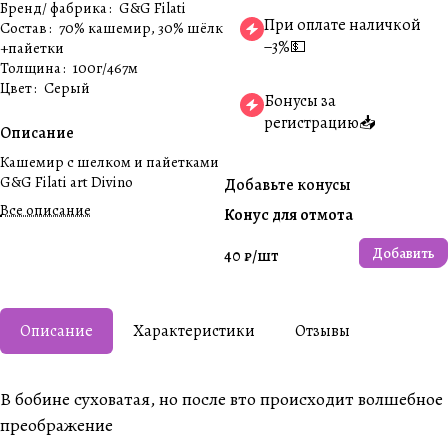
Бренд/ фабрика
:
G&G Filati
При оплате наличкой
Состав
:
70% кашемир, 30% шёлк
−3%💵
+пайетки
Толщина
:
100г/467м
Цвет
:
Серый
Бонусы за
регистрацию📥
Описание
Кашемир с шелком и пайетками
G&G Filati art Divino
Добавьте конусы
Все описание
Конус для отмота
Добавить
40 ₽/
шт
Описание
Характеристики
Отзывы
В бобине суховатая, но после вто происходит волшебное
преображение