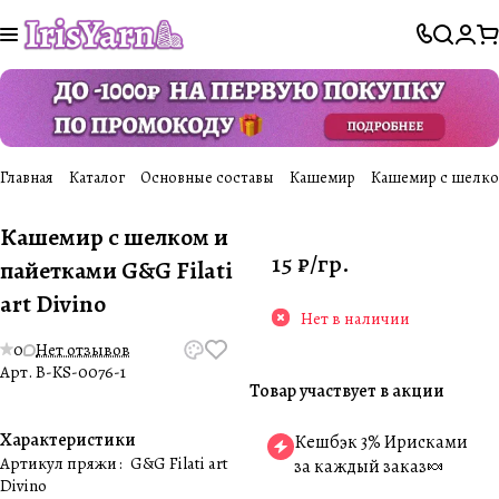
Главная
Каталог
Основные составы
Кашемир
Кашемир с шелком 
Кашемир с шелком и
15 ₽/
гр.
пайетками G&G Filati
art Divino
Нет в наличии
0
Нет отзывов
Арт.
B-KS-0076-1
Товар участвует в акции
Характеристики
Кешбэк 3% Ирисками
Артикул пряжи
:
G&G Filati art
за каждый заказ🍬
Divino