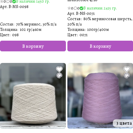
0
0
В наличии: 1450 гр.
Арт.
B-MS-0098
0
0
В наличии: 2415 гр.
Арт.
B-NS-0071
Состав
:
80% мериносовая шерсть,
Состав
:
70% меринос, 30% п/а
20% п/а
Толщина
:
102 гр/460м
Толщина
:
100гр/400м
Цвет
:
098
Цвет
:
0071
В корзину
В корзину
3 цвета