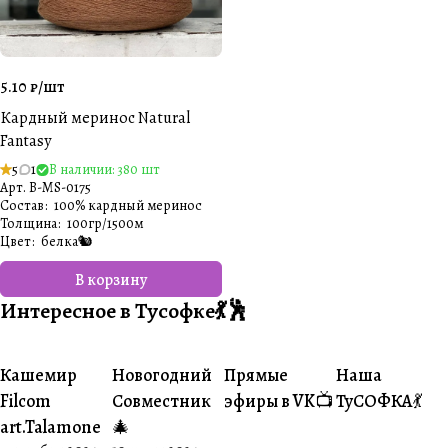
5.10 ₽/
шт
Кардный меринос Natural
Fantasy
5
1
В наличии: 380 шт
Арт.
B-MS-0175
Состав
:
100% кардный меринос
Толщина
:
100гр/1500м
Цвет
:
белка🐿
В корзину
Интересное в Тусофке💃🕺
Кашемир
Новогодний
Прямые
Наша
#О пряже
#Совместники
#Житуха
#Совместник
Filcom
Совместник
эфиры в VK📺
ТуСОФКА💃
art.Talamone
🎄