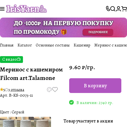
Главная
Каталог
Основные составы
Кашемир
Меринос с кашеми
С видео📺
9.60 ₽/
гр.
Меринос с кашемиром
Filcom art.Talamone
В корзину
5
3 отзыва
Арт.
B-KS-0073-11
В наличии: 2740 гр.
Цвет :
Серый
Товар участвует в акции