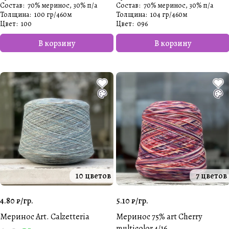
Состав
:
70% меринос, 30% п/а
Состав
:
70% меринос, 30% п/а
Толщина
:
100 гр/460м
Толщина
:
104 гр/460м
Цвет
:
100
Цвет
:
096
В корзину
В корзину
10 цветов
7 цветов
4.80 ₽/
гр.
5.10 ₽/
гр.
Меринос Art. Calzetteria
Меринос 75% art Cherry
multicolor 4/16