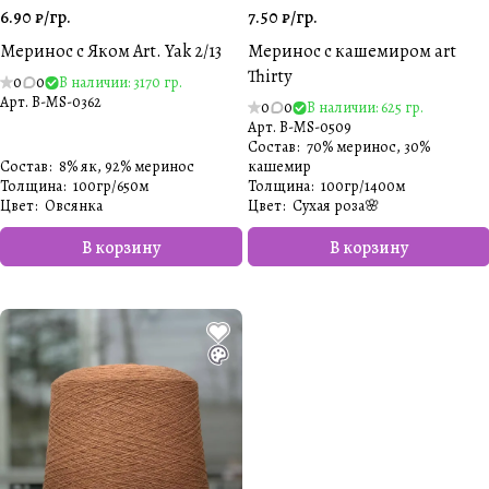
6.90 ₽/
гр.
7.50 ₽/
гр.
Меринос с Яком Art. Yak 2/13
Меринос с кашемиром art
Thirty
0
0
В наличии: 3170 гр.
Арт.
B-MS-0362
0
0
В наличии: 625 гр.
Арт.
B-MS-0509
Состав
:
70% меринос, 30%
Состав
:
8% як, 92% меринос
кашемир
Толщина
:
100гр/650м
Толщина
:
100гр/1400м
Цвет
:
Овсянка
Цвет
:
Сухая роза🌸
В корзину
В корзину