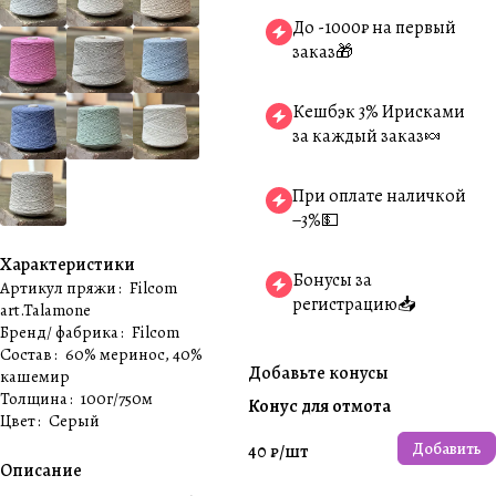
До -1000₽ на первый
заказ🎁
Кешбэк 3% Ирисками
за каждый заказ🍬
При оплате наличкой
−3%💵
Характеристики
Бонусы за
Артикул пряжи
:
Filcom
регистрацию📥
art.Talamone
Бренд/ фабрика
:
Filcom
Состав
:
60% меринос, 40%
Добавьте конусы
кашемир
Толщина
:
100г/750м
Конус для отмота
Цвет
:
Серый
Добавить
40 ₽/
шт
Описание