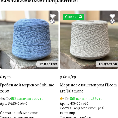
Вам также может понравиться
С видео📺
12 цветов
10 цветов
6 ₽/
гр.
9.60 ₽/
гр.
Гребенной меринос Sublime
Меринос с кашемиром Filcom
2000
art.Talamone
0
0
В наличии: 1905 гр.
5
3
В наличии: 2885 гр.
Арт.
B-MS-0565-9
Арт.
B-KS-0073-10
Состав
:
60% меринос, 40%
Состав
:
100% меринос
кашемир
Толщина
:
100гр/200м
Толщина
:
100г/750м